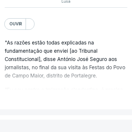
Lusa
OUVIR
"As razões estão todas explicadas na
fundamentação que enviei [ao Tribunal
Constitucional], disse António José Seguro aos
jornalistas, no final da sua visita às Festas do Povo
de Campo Maior, distrito de Portalegre.
"Eu sou contra a imigração clandestina, é preciso
combater ferozmente a imigração ilegal,
VER MAIS
precisamos de regular a nossa imigração e
precisamos de defender as nossas fronteiras e
nada disto é incompatível com tratarmos com
PAÍS
dignidade as pessoas, designadamente menores e