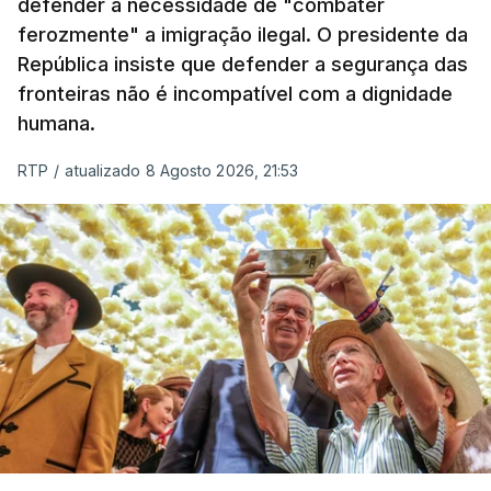
defender a necessidade de "combater
em todo o ano de 2025.
ferozmente" a imigração ilegal. O presidente da
A ação de prevenção visa a deteção em alto mar
República insiste que defender a segurança das
de embarcações de alta velocidade (EAV) que
fronteiras não é incompatível com a dignidade
humana.
utilizam a costa nacional para o tráfico de droga.
RTP
/
atualizado 8 Agosto 2026, 21:53
c/ Lusa