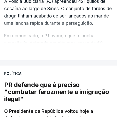
A Polícia Judiciária (PJ) apreendeu 421 quilos de
cocaína ao largo de Sines. O conjunto de fardos de
droga tinham acabado de ser lançados ao mar de
uma lancha rápida durante a perseguição.
Em comunicado, a PJ avança que a lancha
suspeita foi detetada em alto mar, cerca de 60
milhas náuticas ao largo de Sines.
VER MAIS
A apreensão aconteceu na tarde desta sexta-feira,
desencadeando uma ação de prevenção
POLÍTICA
desencadeada pela Polícia Judiciária, em
PR defende que é preciso
articulação com a Marinha, a Autoridade Marítima
"combater ferozmente a imigração
Nacional e a Força Aérea.
ilegal"
O ano de 2026 tem sido um ano de recordes: foi
O Presidente da República voltou hoje a
apreendida mais cocaína até ao momento de que