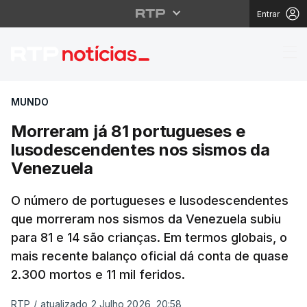
Entrar
Morreram já 81 portu
MUNDO
Morreram já 81 portugueses e
lusodescendentes nos sismos da
Venezuela
O número de portugueses e lusodescendentes
que morreram nos sismos da Venezuela subiu
para 81 e 14 são crianças. Em termos globais, o
mais recente balanço oficial dá conta de quase
2.300 mortos e 11 mil feridos.
RTP
/
atualizado 2 Julho 2026, 20:58