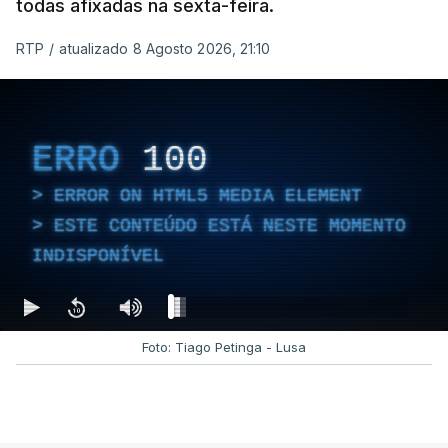
todas afixadas na sexta-feira.
RTP
/
atualizado 8 Agosto 2026, 21:10
ERRO
100
ERROR ON HTML5 MEDIA ELEMENT
ESTE CONTEÚDO ESTÁ NESTE MOMENTO
INDISPONÍVEL
Foto: Tiago Petinga - Lusa