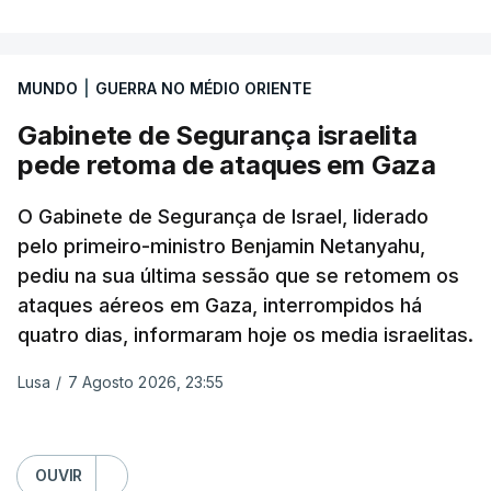
A ideia de uma trégua tem a ver com a
necessidade de travar os ataques com vista à
aplicação do plano de desarmamento do Hamas.
MUNDO
|
GUERRA NO MÉDIO ORIENTE
Gabinete de Segurança israelita
Além disso, o correspondente do canal de
pede retoma de ataques em Gaza
televisão israelita i24News, que também teve
acesso às deliberações do Gabinete, recordou na
O Gabinete de Segurança de Israel, liderado
sexta-feira que, após a reunião, ficou por decidir a
pelo primeiro-ministro Benjamin Netanyahu,
autorização formal de Israel para a entrada em
pediu na sua última sessão que se retomem os
Gaza da Força Internacional de Estabilização, um
ataques aéreos em Gaza, interrompidos há
contingente multinacional proposto no âmbito do
quatro dias, informaram hoje os media israelitas.
Conselho da Paz promovido por Trump.
Lusa
/
7 Agosto 2026, 23:55
Meios de comunicação social israelitas
informaram, após a reunião do Gabinete de
Segurança do país, que o órgão presidido por
OUVIR