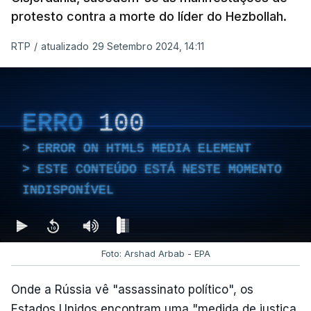
protesto contra a morte do líder do Hezbollah.
RTP
/
atualizado 29 Setembro 2024, 14:11
ERRO
100
ERROR ON HTML5 MEDIA ELEMENT
ESTE CONTEÚDO ESTÁ NESTE MOMENTO
INDISPONÍVEL
Foto: Arshad Arbab - EPA
Onde a Rússia vê "assassinato político", os
Estados Unidos encontram uma "medida de justiça