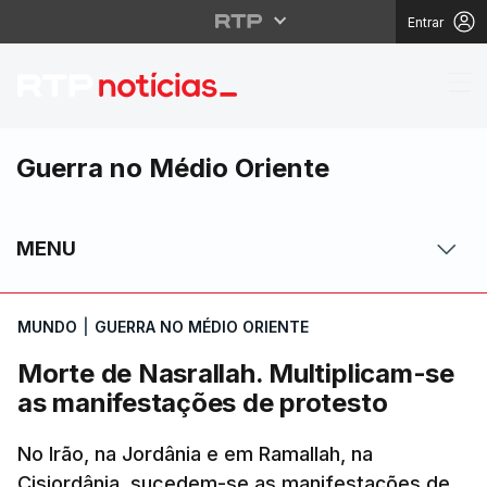
Entrar
Morte de Nasrallah. M
Guerra no Médio Oriente
MENU
MUNDO
|
GUERRA NO MÉDIO ORIENTE
Morte de Nasrallah. Multiplicam-se
as manifestações de protesto
No Irão, na Jordânia e em Ramallah, na
Cisjordânia, sucedem-se as manifestações de