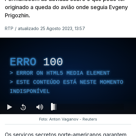
originado a queda do avião onde seguia Evgeny
Prigozhin.
RTP
/
atualizado 25 Agosto 2023, 13:57
ERRO
100
ERROR ON HTML5 MEDIA ELEMENT
ESTE CONTEÚDO ESTÁ NESTE MOMENTO
INDISPONÍVEL
Foto: Anton Vaganov - Reuters
Os serviços secretos norte-americanos garantem