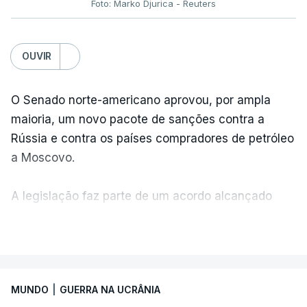
Foto: Marko Djurica - Reuters
OUVIR
O Senado norte-americano aprovou, por ampla
maioria, um novo pacote de sanções contra a
Rússia e contra os países compradores de petróleo
a Moscovo.
A legislação faz parte de um acordo alcançado
pelos senadores com o objetivo de ajudar a
VER MAIS
Ucrânia a travar as receitas energéticas russas.
Entre essas sanções está a proibição de visto a
MUNDO
|
GUERRA NA UCRÂNIA
Vladimir Putin e aos principais comandantes