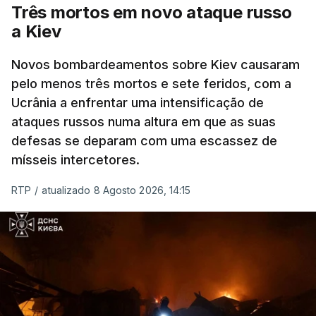
militares e ainda a aplicação de tarifas até 500%
Três mortos em novo ataque russo
sobre as exportações russas.
a Kiev
Novos bombardeamentos sobre Kiev causaram
pelo menos três mortos e sete feridos, com a
ERRO
100
Ucrânia a enfrentar uma intensificação de
ERROR ON HTML5 MEDIA ELEMENT
ataques russos numa altura em que as suas
defesas se deparam com uma escassez de
ESTE CONTEÚDO ESTÁ NESTE
mísseis intercetores.
MOMENTO INDISPONÍVEL
RTP
/
atualizado 8 Agosto 2026, 14:15
O pacote permitirá também que o presidente
Donald Trump imponha taxas até 100% aos cinco
principais importadores russos de petróleo e gás.