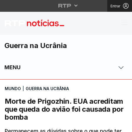
Entrar
Morte de Prigozhin. E
Guerra na Ucrânia
MENU
MUNDO
|
GUERRA NA UCRÂNIA
Morte de Prigozhin. EUA acreditam
que queda do avião foi causada por
bomba
Permanecem as dúvidas sobre o que pode ter