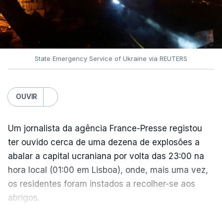
O documento segue agora para a Câmara dos
Representantes, mas não se espera uma votação
antes de setembro.
State Emergency Service of Ukraine via REUTERS
O presidente ucraniano agradeceu aos Estados
Unidos por estas sanções à Rússia. Zelensky disse
esperar que esta seja uma resposta que leve o
OUVIR
Kremlin a pôr fim ao que considera ser "uma guerra
insana contra o povo e independência ucraniana".
Um jornalista da agência France-Presse registou
ter ouvido cerca de uma dezena de explosões a
Zelensky diz que a pressão americana é vital,
abalar a capital ucraniana por volta das 23:00 na
sobretudo quando Vladimir Putin continua a
hora local (01:00 em Lisboa), onde, mais uma vez,
apostar em mísseis balísticos para atacar território
os residentes foram instados a recolher-se aos
ucraniano.
abrigos.
A administração militar local tinha anunciado
VER MAIS
Também a presidente da Comissão Europeia reagiu