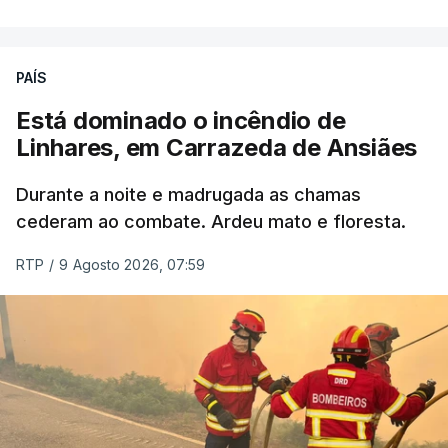
ERRO
100
PAÍS
ERROR ON HTML5 MEDIA ELEMENT
Está dominado o incêndio de
Linhares, em Carrazeda de Ansiães
ESTE CONTEÚDO ESTÁ NESTE
MOMENTO INDISPONÍVEL
Durante a noite e madrugada as chamas
cederam ao combate. Ardeu mato e floresta.
RTP
/
9 Agosto 2026, 07:59