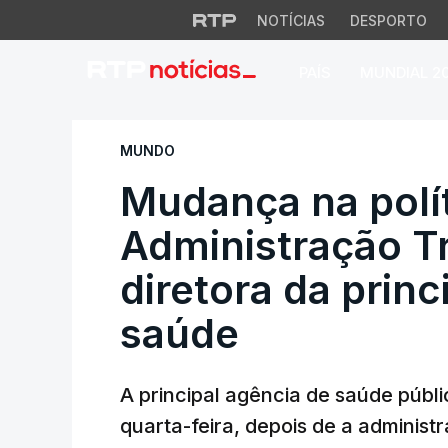
NOTÍCIAS
DESPORTO
PAÍS
MUNDIAL 2
Mudança na polític
MUNDO
Mudança na polít
Administração T
diretora da princ
saúde
A principal agência de saúde púb
quarta-feira, depois de a adminis