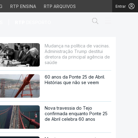
G
RTP ENSINA
RTP ARQUIVOS
Entrar
Abrir campo de
|
S
RTP
DESPORTO
ação Trump destitui dir
Mudança na política de vacinas.
Administração Trump destitui
diretora da principal agência de
saúde
60 anos da Ponte 25 de Abril.
Histórias que não se veem
Nova travessia do Tejo
confirmada enquanto Ponte 25
de Abril celebra 60 anos