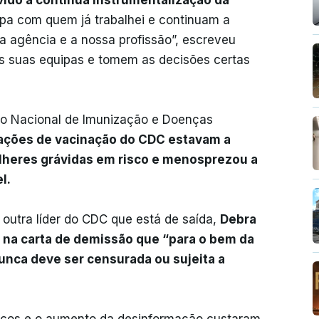
vido à contínua instrumentalização da
ipa com quem já trabalhei e continuam a
a agência e a nossa profissão”, escreveu
das suas equipas e tomem as decisões certas
tro Nacional de Imunização e Doenças
ções de vacinação do CDC estavam a
lheres grávidas em risco e menosprezou a
l.
outra líder do CDC que está de saída,
Debra
u na carta de demissão que “para o bem da
unca deve ser censurada ou sujeita a