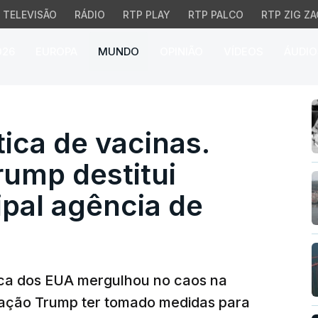
TELEVISÃO
RÁDIO
RTP PLAY
RTP PALCO
RTP ZIG ZA
026
EUROPA
MUNDO
OPINIÃO
VÍDEOS
ÁUDIO
a de vacinas. Administr
ica de vacinas.
rump destitui
ipal agência de
lica dos EUA mergulhou no caos na
tração Trump ter tomado medidas para