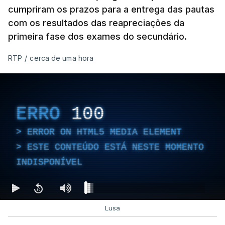
cumpriram os prazos para a entrega das pautas
com os resultados das reapreciações da
primeira fase dos exames do secundário.
RTP
/
cerca de uma hora
ERRO
100
ERROR ON HTML5 MEDIA ELEMENT
ESTE CONTEÚDO ESTÁ NESTE MOMENTO
INDISPONÍVEL
Lusa