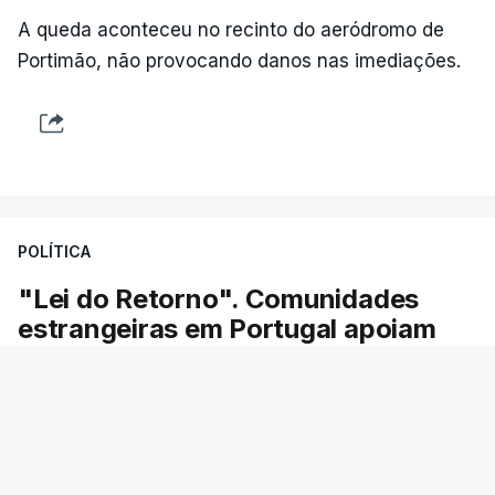
A queda aconteceu no recinto do aeródromo de
Portimão, não provocando danos nas imediações.
POLÍTICA
"Lei do Retorno". Comunidades
estrangeiras em Portugal apoiam
decisão de Seguro
As comunidades estrangeiras em Portugal
apoiam a decisão do presidente da república de
enviar a lei do retorno para o Tribunal