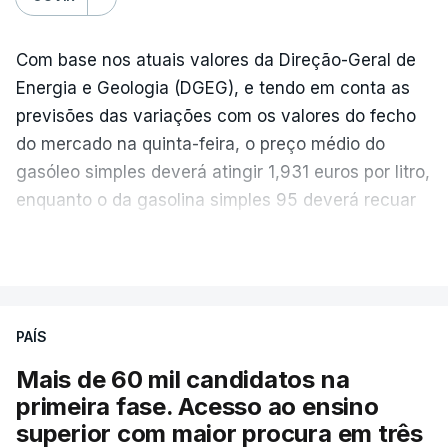
Com base nos atuais valores da Direção-Geral de
Energia e Geologia (DGEG), e tendo em conta as
previsões das variações com os valores do fecho
do mercado na quinta-feira, o preço médio do
gasóleo simples deverá atingir 1,931 euros por litro,
enquanto o da gasolina simples 95 deverá recuar
para 1,855 euros por litro.
VER MAIS
A média final só ficará fechada ao final do dia,
podendo ainda registar alterações em função da
evolução das cotações internacionais do petróleo,
PAÍS
e o custo final na bomba poderá variar conforme o
Mais de 60 mil candidatos na
posto de abastecimento, a marca e a localização.
primeira fase. Acesso ao ensino
superior com maior procura em três
A atualização do desconto do Imposto sobre os