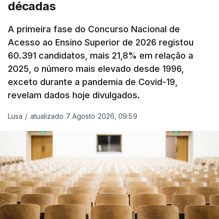
décadas
Produtos Petrolíferos (ISP) também poderá
alterar os valores previstos.
A primeira fase do Concurso Nacional de
Acesso ao Ensino Superior de 2026 registou
O Governo comprometeu-se a aplicar uma redução
60.391 candidatos, mais 21,8% em relação a
extraordinária e temporária no ISP, sempre que se
2025, o número mais elevado desde 1996,
verifique um aumento do preço dos combustíveis
exceto durante a pandemia de Covid-19,
superior a 10 cêntimos, para mitigar a escalada de
revelam dados hoje divulgados.
preços.
Lusa
/
atualizado 7 Agosto 2026, 09:59
Depois de uma subida inicial devido à guerra no
Irão, à tensão geopolítica no Médio Oriente e ao
fecho do estreito de Ormuz, os preços dos
combustíveis desceram durante o cessar-fogo
entre Washington e Teerão.
No entanto, com o retomar do conflito, as últimas
semanas têm sido marcadas por uma subida