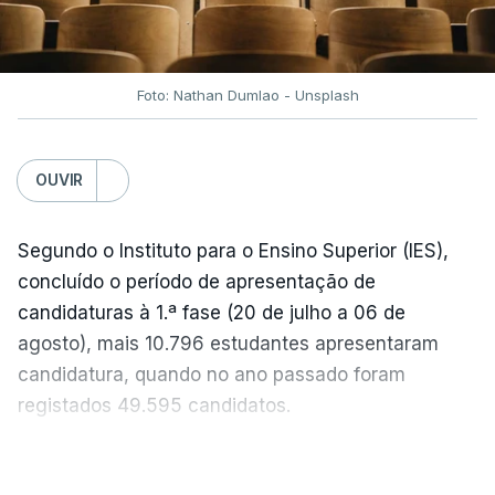
acentuada, tendência que deverá ser revertida na
próxima semana.
Foto: Nathan Dumlao - Unsplash
c/Lusa
OUVIR
Segundo o Instituto para o Ensino Superior (IES),
concluído o período de apresentação de
candidaturas à 1.ª fase (20 de julho a 06 de
agosto), mais 10.796 estudantes apresentaram
candidatura, quando no ano passado foram
registados 49.595 candidatos.
"Os resultados da 1ª fase do concurso nacional de
VER MAIS
acesso mostram que em 2026 se registou o