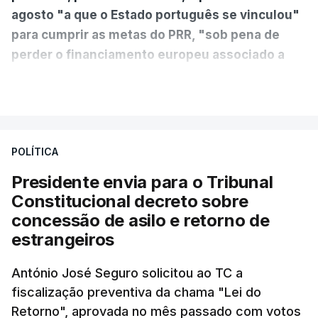
agosto "a que o Estado português se vinculou"
para cumprir as metas do PRR, "sob pena de
perder o financiamento europeu associado a
essa reforma específica".
VER MAIS
António José Seguro entende que a reforma reúne
treze apoios sociais "num só" e pretende "tornar o
POLÍTICA
sistema mais simples, mais justo e transparente".
Presidente envia para o Tribunal
"Sempre que seja possível reduzir burocracias,
Constitucional decreto sobre
eliminar sobreposições e garantir que os apoios
concessão de asilo e retorno de
chegam a quem mais necessita, estaremos a dar
estrangeiros
um passo na direção certa", argumenta o
António José Seguro solicitou ao TC a
Presidente da República.
fiscalização preventiva da chama "Lei do
Retorno", aprovada no mês passado com votos