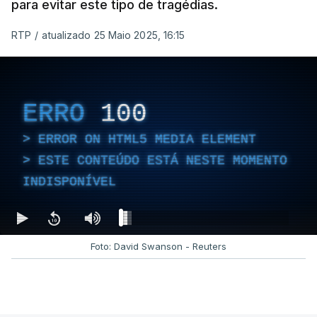
para evitar este tipo de tragédias.
RTP
/
atualizado 25 Maio 2025, 16:15
ERRO
100
ERROR ON HTML5 MEDIA ELEMENT
ESTE CONTEÚDO ESTÁ NESTE MOMENTO
INDISPONÍVEL
Foto: David Swanson - Reuters