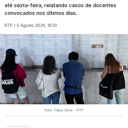
até sexta-feira, relatando casos de docentes
alguns dias da divulgação das notas.
convocados nos últimos dias.
RTP
/
5 Agosto 2026, 19:33
Foto: Filipe Silva - RTP