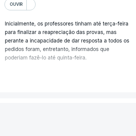
OUVIR
Inicialmente, os professores tinham até terça-feira
para finalizar a reapreciação das provas, mas
perante a incapacidade de dar resposta a todos os
pedidos foram, entretanto, informados que
poderiam fazê-lo até quinta-feira.
A intenção era que os resultados fossem
VER MAIS
publicados no dia seguinte (sexta-feira), o que
poderá não acontecer.
PAÍS
No domingo, estavam concluídos cerca de 50 por
cento dos mais de 20 mil pedidos de reapreciação,
Encontrado morto na cela um dos
mas Cristina Mota, porta-voz da Missão Escola
detidos na apreensão de cocaína
Pública, tem dúvidas de que o processo esteja