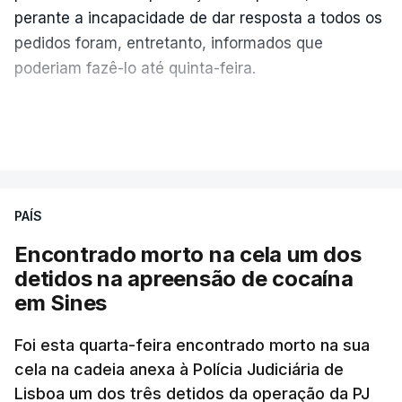
perante a incapacidade de dar resposta a todos os
pedidos foram, entretanto, informados que
poderiam fazê-lo até quinta-feira.
A intenção era que os resultados fossem
VER MAIS
publicados no dia seguinte (sexta-feira), o que
poderá não acontecer.
PAÍS
No domingo, estavam concluídos cerca de 50 por
cento dos mais de 20 mil pedidos de reapreciação,
Encontrado morto na cela um dos
mas Cristina Mota, porta-voz da Missão Escola
detidos na apreensão de cocaína
Pública, tem dúvidas de que o processo esteja
em Sines
concluído a tempo.
Foi esta quarta-feira encontrado morto na sua
cela na cadeia anexa à Polícia Judiciária de
"Durante o fim de semana e nos últimos dias,
Lisboa um dos três detidos da operação da PJ
apercebamo-nos que ainda estão a ser