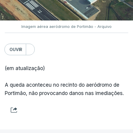
TÓPICOS
Fornos Algodres
,
Beiras Serra
Imagem aérea aeródromo de Portimão - Arquivo
OUVIR
(em atualização)
ARTIGOS RELACIONADOS
A queda aconteceu no recinto do aeródromo de
Portimão, não provocando danos nas imediações.
"Lei do Retorno".
Comunidades estrangeiras
em Portugal apoiam decisão
de Seguro
atualizado 8 Agosto 2026, 13:36