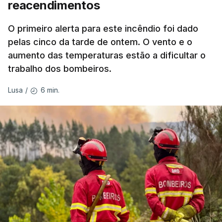
reacendimentos
António José Seguro mostrou dúvidas sobre se é
garantido o superior interesse da criança.
O primeiro alerta para este incêndio foi dado
pelas cinco da tarde de ontem. O vento e o
aumento das temperaturas estão a dificultar o
trabalho dos bombeiros.
ERRO
100
ERROR ON HTML5 MEDIA ELEMENT
6 min.
Lusa
/
ESTE CONTEÚDO ESTÁ NESTE
MOMENTO INDISPONÍVEL
O Chega considerou "de uma enorme gravidade" a
decisão do Presidente da República
de enviar para
o Tribunal Constitucional o decreto sobre retorno
de estrangeiros, sustentando tratar-se de "uma