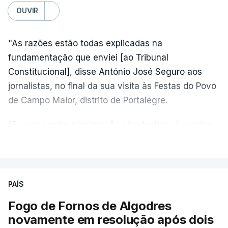
OUVIR
"As razões estão todas explicadas na
fundamentação que enviei [ao Tribunal
Constitucional], disse António José Seguro aos
jornalistas, no final da sua visita às Festas do Povo
de Campo Maior, distrito de Portalegre.
"Eu sou contra a imigração clandestina, é preciso
combater ferozmente a imigração ilegal,
VER MAIS
precisamos de regular a nossa imigração e
precisamos de defender as nossas fronteiras e
nada disto é incompatível com tratarmos com
PAÍS
dignidade as pessoas, designadamente menores e
Fogo de Fornos de Algodres
crianças", acrescentou.
novamente em resolução após dois