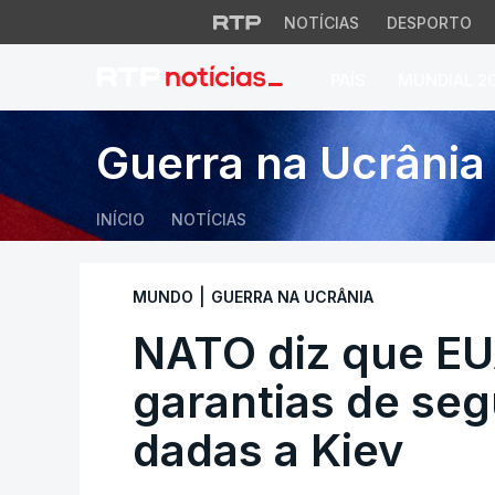
NOTÍCIAS
DESPORTO
PAÍS
MUNDIAL 2
NATO diz que EUA 
Guerra na Ucrânia
INÍCIO
NOTÍCIAS
|
MUNDO
GUERRA NA UCRÂNIA
NATO diz que EU
garantias de se
dadas a Kiev