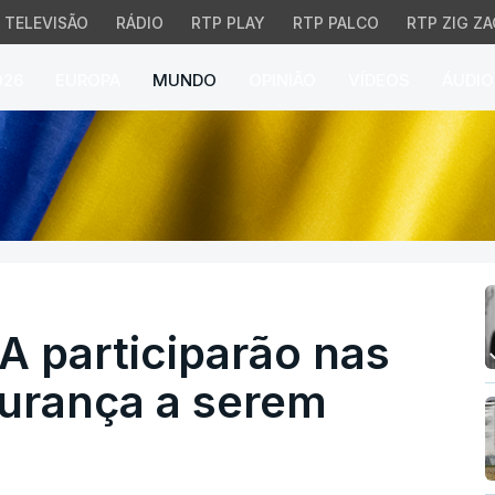
TELEVISÃO
RÁDIO
RTP PLAY
RTP PALCO
RTP ZIG ZA
026
EUROPA
MUNDO
OPINIÃO
VÍDEOS
ÁUDIO
participarão nas garant
A participarão nas
gurança a serem