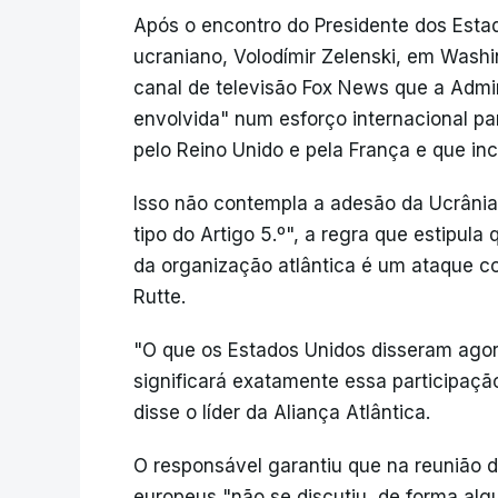
Após o encontro do Presidente dos Est
ucraniano, Volodímir Zelenski, em Washi
canal de televisão Fox News que a Admi
envolvida" num esforço internacional pa
pelo Reino Unido e pela França e que in
Isso não contempla a adesão da Ucrâni
tipo do Artigo 5.º", a regra que estip
da organização atlântica é um ataque c
Rutte.
"O que os Estados Unidos disseram agor
significará exatamente essa participação
disse o líder da Aliança Atlântica.
O responsável garantiu que na reunião d
europeus "não se discutiu, de forma alg