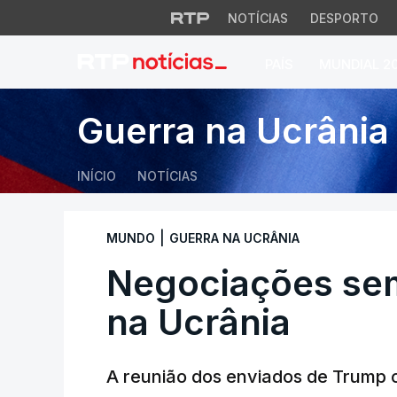
NOTÍCIAS
DESPORTO
PAÍS
MUNDIAL 2
Negociações sem a
Guerra na Ucrânia
INÍCIO
NOTÍCIAS
|
MUNDO
GUERRA NA UCRÂNIA
Negociações sem
na Ucrânia
A reunião dos enviados de Trump