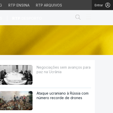
G
RTP ENSINA
RTP ARQUIVOS
Entrar
Abrir campo de
|
S
RTP
DESPORTO
rânia
Negociações sem avanços para
paz na Ucrânia
Ataque ucraniano à Rússia com
número recorde de drones