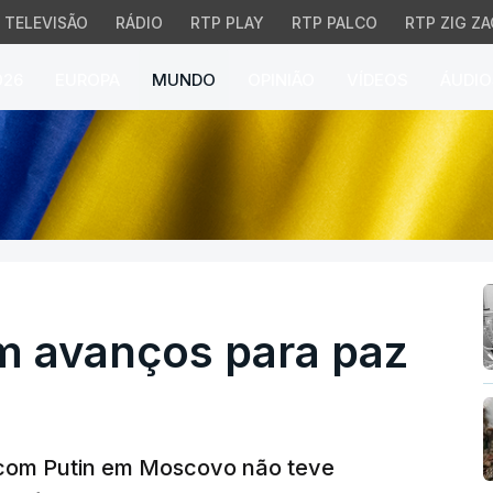
TELEVISÃO
RÁDIO
RTP PLAY
RTP PALCO
RTP ZIG ZA
026
EUROPA
MUNDO
OPINIÃO
VÍDEOS
ÁUDIO
vanços para paz na Uc
 avanços para paz
 com Putin em Moscovo não teve