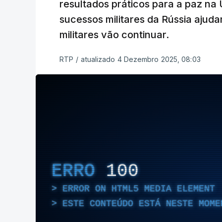
resultados práticos para a paz na 
sucessos militares da Rússia aju
militares vão continuar.
RTP
/
atualizado 4 Dezembro 2025, 08:03
ERRO
100
ERROR ON HTML5 MEDIA ELEMENT
ESTE CONTEÚDO ESTÁ NESTE MOME