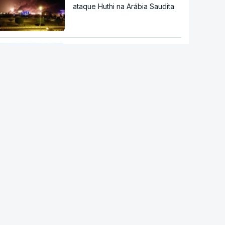
ataque Huthi na Arábia Saudita
Arábia Saudita, Turquia e
Paquistão vão assinar acordo
de defesa mútua
Entrevista a Nuno Duarte sobre
a ponte 25 de Abril. "Ainda hoje
somos um país de paradoxos"
China mantém alertas antes de
possível aproximação do tufão
Dolphin no domingo
Sessenta trabalhadores de
fábrica de calçado em Gaia
despedidos sem aviso