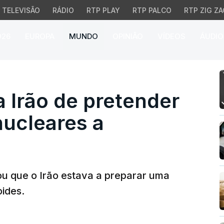
TELEVISÃO
RÁDIO
RTP PLAY
RTP PALCO
RTP ZIG ZA
026
EUROPA
MUNDO
OPINIÃO
VÍDEOS
ÁUDIO
ão de pretender fornece
 Irão de pretender
nucleares a
lou que o Irão estava a preparar uma
ides.