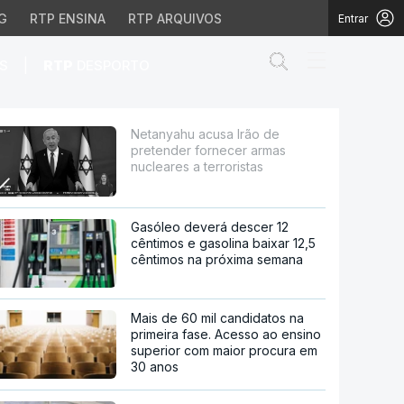
G
RTP ENSINA
RTP ARQUIVOS
Entrar
Abrir campo de
|
S
RTP
DESPORTO
r armas nucleares a te
Netanyahu acusa Irão de
pretender fornecer armas
nucleares a terroristas
Gasóleo deverá descer 12
cêntimos e gasolina baixar 12,5
cêntimos na próxima semana
Mais de 60 mil candidatos na
primeira fase. Acesso ao ensino
superior com maior procura em
30 anos