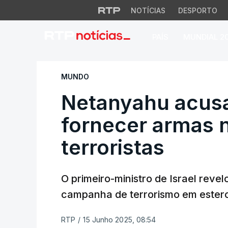
NOTÍCIAS
DESPORTO
PAÍS
MUNDIAL 2
Netanyahu acusa Ir
MUNDO
Netanyahu acusa
fornecer armas 
terroristas
O primeiro-ministro de Israel reve
campanha de terrorismo em estero
RTP
/
15 Junho 2025, 08:54