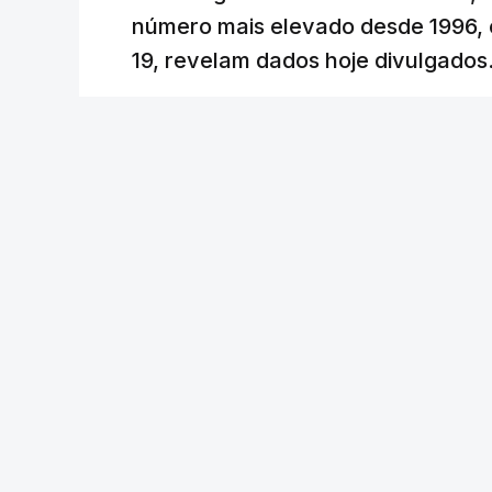
uma subida acentuada, tendência que de
número mais elevado desde 1996, 
19, revelam dados hoje divulgados
c/Lusa
Lusa
/
atualizado 7 Agosto 2026, 09:59