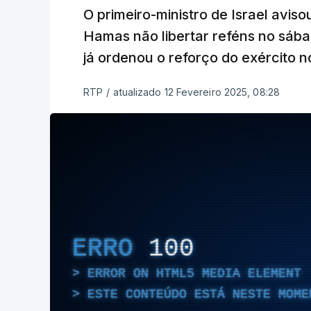
O primeiro-ministro de Israel avis
Hamas não libertar reféns no sáb
já ordenou o reforço do exército n
RTP
/
atualizado 12 Fevereiro 2025, 08:28
ERRO
100
ERROR ON HTML5 MEDIA ELEMENT
ESTE CONTEÚDO ESTÁ NESTE MOME