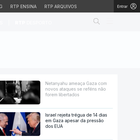
G
RTP ENSINA
RTP ARQUIVOS
Entrar
Abrir campo de
|
S
RTP
DESPORTO
s se reféns não forem 
Netanyahu ameaça Gaza com
novos ataques se reféns não
forem libertados
Israel rejeita trégua de 14 dias
em Gaza apesar da pressão
dos EUA