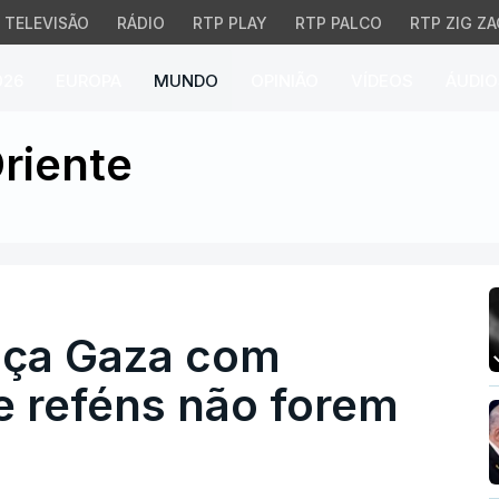
TELEVISÃO
RÁDIO
RTP PLAY
RTP PALCO
RTP ZIG ZA
026
EUROPA
MUNDO
OPINIÃO
VÍDEOS
ÁUDIO
Gaza com novos ataque
riente
ça Gaza com
e reféns não forem