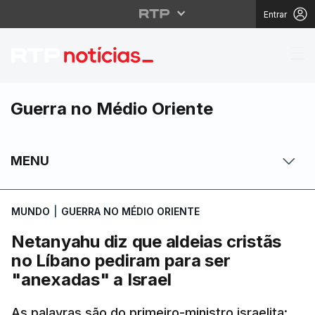
Entrar
Netanyahu diz que alde
Guerra no Médio Oriente
MENU
MUNDO
|
GUERRA NO MÉDIO ORIENTE
Netanyahu diz que aldeias cristãs
no Líbano pediram para ser
"anexadas" a Israel
As palavras são do primeiro-ministro israelita: