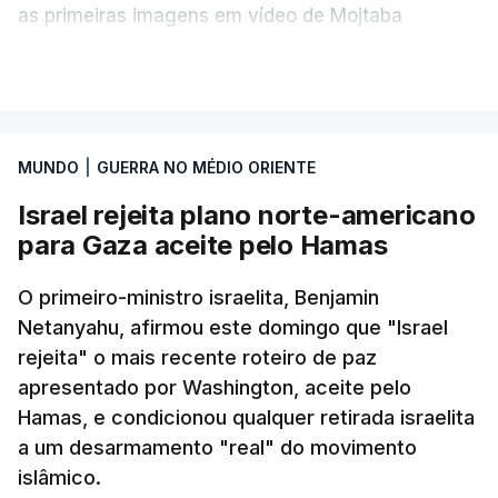
as primeiras imagens em vídeo de Mojtaba
Khamenei desde o início da guerra.
VER MAIS
O vídeo de 12 segundos, sem aúdio, data ou local
de gravação, foi colocado pela agência de notícias
Mehr na rede social Telegram, como aquilo que
MUNDO
|
GUERRA NO MÉDIO ORIENTE
pode ser considerada uma resposta à imprensa
Israel rejeita plano norte-americano
israelita, que nos últimos tempos vem dando conta
para Gaza aceite pelo Hamas
de que o líder supremo iraniano estará em estado
crítico na sequência do bombardeamento que no
O primeiro-ministro israelita, Benjamin
último dia de fevereiro passado matou o pai, o
Netanyahu, afirmou este domingo que "Israel
ayatollah Ali Khamenei, e outros membros da
rejeita" o mais recente roteiro de paz
família.
apresentado por Washington, aceite pelo
Hamas, e condicionou qualquer retirada israelita
As imagens mostram Mojtaba Khamenei no que
a um desarmamento "real" do movimento
será uma aula religiosa, mas sem qualquer
islâmico.
indicação adicional.