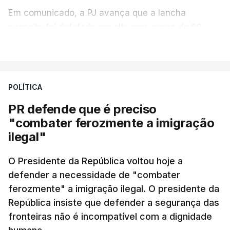
Em comunicado, a PJ avança que a lancha
suspeita foi detetada em alto mar, cerca de 60
milhas náuticas ao largo de Sines.
VER MAIS
A apreensão aconteceu na tarde desta sexta-feira,
desencadeando uma ação de prevenção
POLÍTICA
desencadeada pela Polícia Judiciária, em
PR defende que é preciso
articulação com a Marinha, a Autoridade Marítima
"combater ferozmente a imigração
Nacional e a Força Aérea.
ilegal"
O ano de 2026 tem sido um ano de recordes: foi
O Presidente da República voltou hoje a
apreendida mais cocaína até ao momento de que
defender a necessidade de "combater
em todo o ano de 2025.
ferozmente" a imigração ilegal. O presidente da
A ação de prevenção visa a deteção em alto mar
República insiste que defender a segurança das
de embarcações de alta velocidade (EAV) que
fronteiras não é incompatível com a dignidade