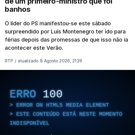
de um primeiro-ministro que foi
banhos
O líder do PS manifestou-se este sábado
surpreendido por Luís Montenegro ter ido para
férias depois das promessas de que isso não ia
acontecer este Verão.
RTP
/
atualizado 8 Agosto 2026, 21:26
ERRO
100
ERROR ON HTML5 MEDIA ELEMENT
ESTE CONTEÚDO ESTÁ NESTE MOMENTO
INDISPONÍVEL