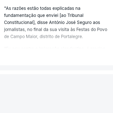
"As razões estão todas explicadas na
fundamentação que enviei [ao Tribunal
Constitucional], disse António José Seguro aos
jornalistas, no final da sua visita às Festas do Povo
de Campo Maior, distrito de Portalegre.
"Eu sou contra a imigração clandestina, é preciso
combater ferozmente a imigração ilegal,
VER MAIS
precisamos de regular a nossa imigração e
precisamos de defender as nossas fronteiras e
nada disto é incompatível com tratarmos com
PAÍS
dignidade as pessoas, designadamente menores e
Aeronave cai no aeródromo de
crianças", acrescentou.
Portimão e provoca a morte do
piloto
António José Seguro mostrou dúvidas sobre se é
garantido o superior interesse da criança.