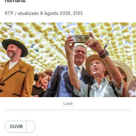
humana.
utilizam a costa nacional para o tráfico de droga.
RTP
/
atualizado 8 Agosto 2026, 21:53
c/ Lusa
Lusa
OUVIR