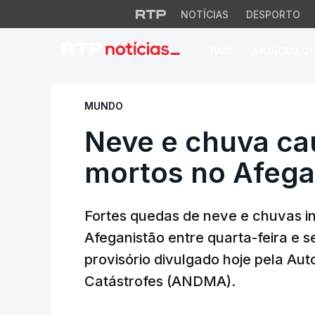
NOTÍCIAS
DESPORTO
PAÍS
MUNDIAL 2
Neve e chuva caus
MUNDO
Neve e chuva ca
mortos no Afegan
Fortes quedas de neve e chuvas i
Afeganistão entre quarta-feira e 
provisório divulgado hoje pela Au
Catástrofes (ANDMA).