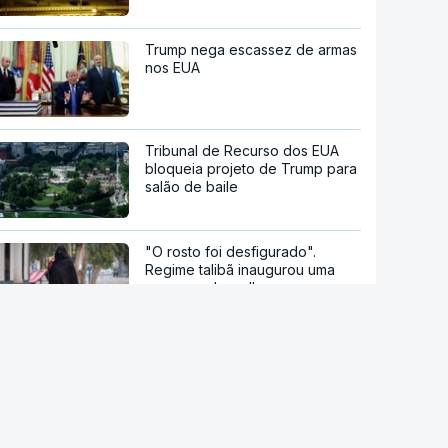
Trump nega escassez de armas
nos EUA
Tribunal de Recurso dos EUA
bloqueia projeto de Trump para
salão de baile
"O rosto foi desfigurado".
Regime talibã inaugurou uma
nova era de mulheres
assassinadas
Meta multada em 492 milhões
de euros nos EUA por danos
causados pelas redes sociais a
jovens