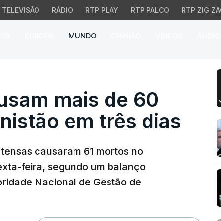
TELEVISÃO
RÁDIO
RTP PLAY
RTP PALCO
RTP ZIG ZA
026
EUROPA
MUNDO
OPINIÃO
VÍDEOS
ÁUDIO
am mais de 60 mortos n
usam mais de 60
istão em três dias
ntensas causaram 61 mortos no
sexta-feira, segundo um balanço
toridade Nacional de Gestão de