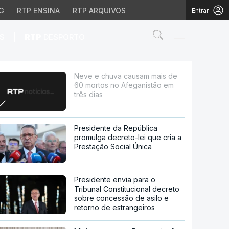
G
RTP ENSINA
RTP ARQUIVOS
Entrar
Abrir campo de
|
S
RTP
DESPORTO
o Afeganistão em três 
Neve e chuva causam mais de
60 mortos no Afeganistão em
três dias
Presidente da República
promulga decreto-lei que cria a
Prestação Social Única
Presidente envia para o
Tribunal Constitucional decreto
sobre concessão de asilo e
retorno de estrangeiros