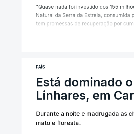
"Quase nada foi investido dos 155 milh
Natural da Serra da Estrela, consumida 
tem promessas de recuperação por cump
V
PAÍS
Está dominado o
ERRO
100
ERROR ON HTML5 MEDIA ELEMEN
Linhares, em Ca
ESTE CONTEÚDO ESTÁ NESTE MO
Durante a noite e madrugada as 
mato e floresta.