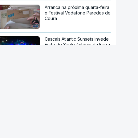
Arranca na próxima quarta-feira
o Festival Vodafone Paredes de
Coura
Cascais Atlantic Sunsets invede
Forte de Santo António da Barra
Há um novo festival em Oeiras,
o Reggae Sun Fest