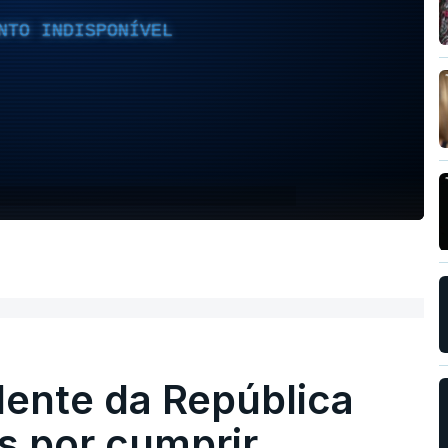
NTO INDISPONÍVEL
dente da República
s por cumprir