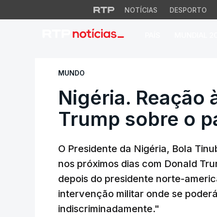
NOTÍCIAS
DESPORTO
PAÍS
MUNDIAL 2
Nigéria. Reação às
MUNDO
Nigéria. Reação 
Trump sobre o pa
O Presidente da Nigéria, Bola Tinub
nos próximos dias com Donald Tru
depois do presidente norte-ameri
intervenção militar onde se poder
indiscriminadamente."