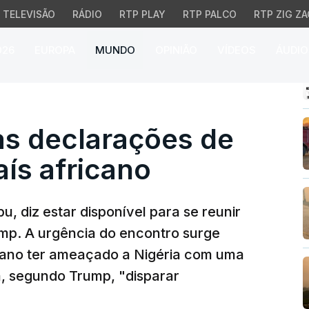
TELEVISÃO
RÁDIO
RTP PLAY
RTP PALCO
RTP ZIG ZA
026
EUROPA
MUNDO
OPINIÃO
VÍDEOS
ÁUDIO
 declarações de Trump 
às declarações de
ís africano
u, diz estar disponível para se reunir
mp. A urgência do encontro surge
cano ter ameaçado a Nigéria com uma
á, segundo Trump, "disparar