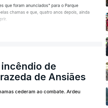
ões que foram anunciados" para o Parque
pelas chamas e que, quatro anos depois, ainda
rir.
ER MAIS
 incêndio de
T
rrazeda de Ansiães
MENTO INDISPONÍVEL
chamas cederam ao combate. Ardeu