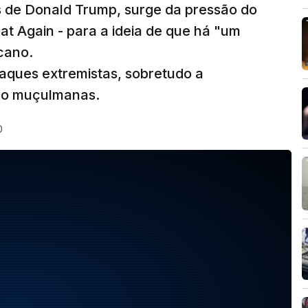
s de Donald Trump, surge da pressão do
 Again - para a ideia de que há "um
icano.
taques extremistas, sobretudo a
 são muçulmanas.
0