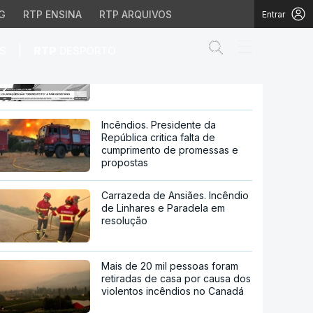
G
RTP ENSINA
RTP ARQUIVOS
Entrar
Abrir campo de
|
S
RTP
DESPORTO
Nigéria. Reação às declarações
de Trump sobre o país africano
sobre o país africano
Incêndios. Presidente da
República critica falta de
cumprimento de promessas e
propostas
Carrazeda de Ansiães. Incêndio
de Linhares e Paradela em
resolução
Mais de 20 mil pessoas foram
retiradas de casa por causa dos
violentos incêndios no Canadá