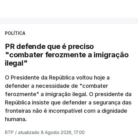
milhas náuticas ao largo de Sines.
VER MAIS
A apreensão aconteceu na tarde desta sexta-feira,
desencadeando uma ação de prevenção
POLÍTICA
desencadeada pela Polícia Judiciária, em
PR defende que é preciso
articulação com a Marinha, a Autoridade Marítima
"combater ferozmente a imigração
Nacional e a Força Aérea.
ilegal"
O ano de 2026 tem sido um ano de recordes: foi
O Presidente da República voltou hoje a
apreendida mais cocaína até ao momento de que
defender a necessidade de "combater
em todo o ano de 2025.
ferozmente" a imigração ilegal. O presidente da
A ação de prevenção visa a deteção em alto mar
República insiste que defender a segurança das
de embarcações de alta velocidade (EAV) que
fronteiras não é incompatível com a dignidade
humana.
utilizam a costa nacional para o tráfico de droga.
RTP
/
atualizado 8 Agosto 2026, 17:00
c/ Lusa