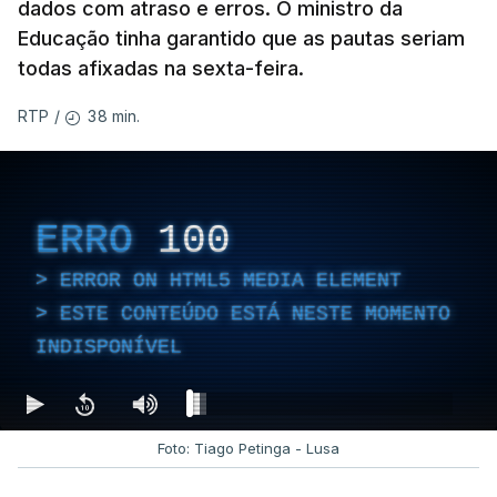
dados com atraso e erros. O ministro da
Educação tinha garantido que as pautas seriam
todas afixadas na sexta-feira.
38 min.
RTP
/
ERRO
100
ERROR ON HTML5 MEDIA ELEMENT
ESTE CONTEÚDO ESTÁ NESTE MOMENTO
INDISPONÍVEL
Foto: Tiago Petinga - Lusa