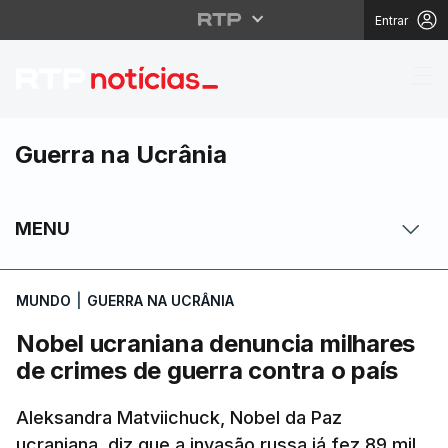
Entrar
Nobel ucraniana denun
Guerra na Ucrânia
MENU
MUNDO
|
GUERRA NA UCRÂNIA
Nobel ucraniana denuncia milhares
de crimes de guerra contra o país
Aleksandra Matviichuck, Nobel da Paz
ucraniana, diz que a invasão russa já fez 89 mil