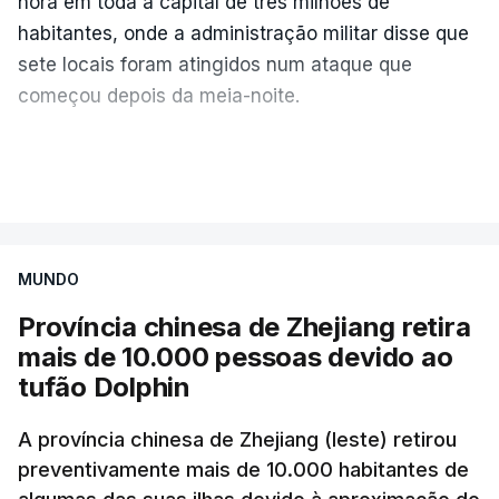
hora em toda a capital de três milhões de
habitantes, onde a administração militar disse que
sete locais foram atingidos num ataque que
começou depois da meia-noite.
No relatório diário publicado esta quarta-feira, a
VER MAIS
Força Aérea ucraniana detalhou que a Rússia
lançou um total de 115
drones
e 28 mísseis de
alta velocidade, incluindo 24 mísseis balísticos
MUNDO
e quatro mísseis antinavio
.
Província chinesa de Zhejiang retira
A Força Aérea ucraniana especificou ainda que
mais de 10.000 pessoas devido ao
abateu 98 destes
drones
, sem mencionar qualquer
tufão Dolphin
míssil, embora Kiev tenha vindo a lamentar há
semanas uma grave escassez de munições
A província chinesa de Zhejiang (leste) retirou
preventivamente mais de 10.000 habitantes de
antimíssil balístico capazes de intercetar tais