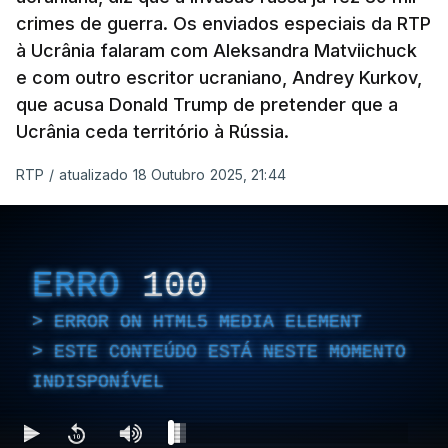
crimes de guerra. Os enviados especiais da RTP
à Ucrânia falaram com Aleksandra Matviichuck
e com outro escritor ucraniano, Andrey Kurkov,
que acusa Donald Trump de pretender que a
Ucrânia ceda território à Rússia.
RTP
/
atualizado 18 Outubro 2025, 21:44
ERRO
100
ERROR ON HTML5 MEDIA ELEMENT
ESTE CONTEÚDO ESTÁ NESTE MOMENTO
INDISPONÍVEL