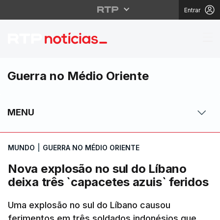
Entrar
Nova explosão no sul d
Guerra no Médio Oriente
MENU
MUNDO
|
GUERRA NO MÉDIO ORIENTE
Nova explosão no sul do Líbano
deixa três `capacetes azuis` feridos
Uma explosão no sul do Líbano causou
ferimentos em três soldados indonésios que