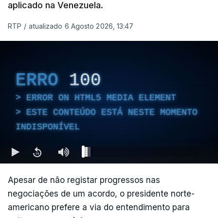
aplicado na Venezuela.
RTP
/
atualizado 6 Agosto 2026, 13:47
ERRO
100
ERROR ON HTML5 MEDIA ELEMENT
ESTE CONTEÚDO ESTÁ NESTE MOMENTO
INDISPONÍVEL
Apesar de não registar progressos nas
negociações de um acordo, o presidente norte-
americano prefere a via do entendimento para