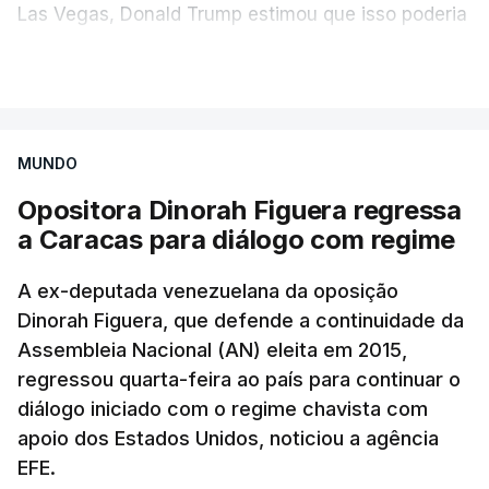
Las Vegas, Donald Trump estimou que isso poderia
acontecer "amanhã [hoje] ou no dia seguinte".
VER MAIS
O secretário de Estado norte-americano, Marco
Rubio, tinha dado conta na terça-feira de
"progressos" nas negociações com o Irão e Omã,
MUNDO
cujas costas se situam ao longo do estreito.
Opositora Dinorah Figuera regressa
a Caracas para diálogo com regime
Segundo o meio de comunicação Axios, que cita
"fontes regionais" não identificadas, e
stá em
A ex-deputada venezuelana da oposição
discussão um acordo temporário de 60 dias
Dinorah Figuera, que defende a continuidade da
para organizar a passagem no estreito entre o
Assembleia Nacional (AN) eleita em 2015,
Irão e o sultanato de Omã.
regressou quarta-feira ao país para continuar o
diálogo iniciado com o regime chavista com
Este acordo preliminar prevê, segundo o Axios, que
apoio dos Estados Unidos, noticiou a agência
todo o transporte marítimo que entre através do
EFE.
estreito utilize uma rota a norte nas águas