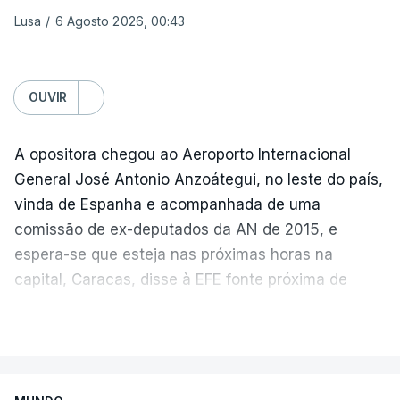
iranianas, e que qualquer navio que saia siga uma
Lusa
/
6 Agosto 2026, 00:43
trajetória meridional nas águas controladas por
Omã, tudo isto sem portagens ou direitos de
passagem. A via central seria desminada durante
OUVIR
este período de 60 dias.
A opositora chegou ao Aeroporto Internacional
General José Antonio Anzoátegui, no leste do país,
ERRO
100
vinda de Espanha e acompanhada de uma
ERROR ON HTML5 MEDIA ELEMENT
comissão de ex-deputados da AN de 2015, e
espera-se que esteja nas próximas horas na
ESTE CONTEÚDO ESTÁ NESTE
capital, Caracas, disse à EFE fonte próxima de
MOMENTO INDISPONÍVEL
Figuera.
VER MAIS
Após a sua chegada, Figuera reiterou à imprensa
local que a agenda de trabalho dos próximos dias
Na terça-feira, Donald Trump e o emir do Catar,
estará focada na resposta às consequências dos