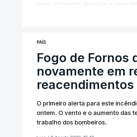
ilegal, precisamos de regular a nossa i
fronteiras e nada disto é incompatível 
V
designadamente menores e crianças", a
António José Seguro mostrou dúvidas sob
PAÍS
criança.
Fogo de Fornos 
novamente em re
reacendimentos
O primeiro alerta para este incêndi
ERRO
100
ontem. O vento e o aumento das te
ERROR ON HTML5 MEDIA ELEMEN
trabalho dos bombeiros.
ESTE CONTEÚDO ESTÁ NESTE MO