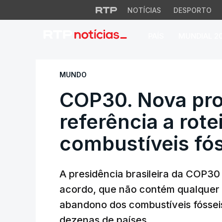
NOTÍCIAS
DESPORTO
PAÍS
MUNDIAL 2
COP30. Nova propos
MUNDO
COP30. Nova pr
referência a rote
combustíveis fó
A presidência brasileira da COP30
acordo, que não contém qualquer r
abandono dos combustíveis fósseis
dezenas de países.