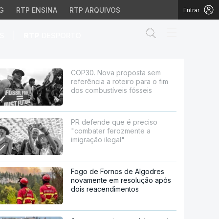
G
RTP ENSINA
RTP ARQUIVOS
Entrar
Abrir campo de
|
S
RTP
DESPORTO
eiro para o fim dos co
COP30. Nova proposta sem
referência a roteiro para o fim
dos combustíveis fósseis
PR defende que é preciso
"combater ferozmente a
imigração ilegal"
Fogo de Fornos de Algodres
novamente em resolução após
dois reacendimentos