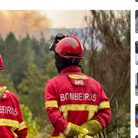
vidade" a decisão do Presidente da
titucional o decreto sobre retorno de
uma irresponsabilidade".
ica anunciou que
António José Seguro pediu ao
reventiva do decreto
do parlamento sobre
de estrangeiros, aprovado com votos a favor
hega.
Presidente da República, apesar de
ão ilegal e garantir a defesa das fronteiras