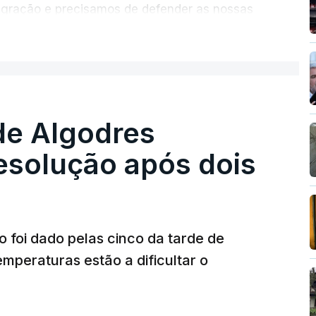
migração e precisamos de defender as nossas
com tratarmos com dignidade as pessoas,
ER MAIS
crescentou.
re se é garantido o superior interesse da
de Algodres
solução após dois
o foi dado pelas cinco da tarde de
mperaturas estão a dificultar o
T
MENTO INDISPONÍVEL