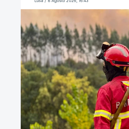
Lusa
/
8 Agosto 2026, 16:43
O Chega considerou "de uma enorme gra
República
de enviar para o Tribunal Cons
estrangeiros, sustentando tratar-se de "
Na sexta-feira, a Presidência da Repúbl
Tribunal Constitucional a fiscalização p
concessão de asilo, detenção e retorno 
de PSD, IL e CDS-PP e a abstenção do C
Na nota que acompanha esta decisão, o 
considerar necessário combater a imigraç