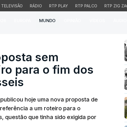
TELEVISÃO
RÁDIO
RTP PLAY
RTP PALCO
RTP ZIG ZA
026
EUROPA
MUNDO
OPINIÃO
VÍDEOS
ÁUDIO
ta sem referência a rot
oposta sem
iro para o fim dos
sseis
 publicou hoje uma nova proposta de
eferência a um roteiro para o
, questão que tinha sido exigida por