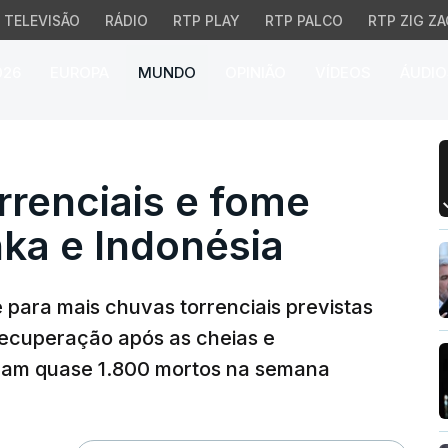
TELEVISÃO
RÁDIO
RTP PLAY
RTP PALCO
RTP ZIG ZA
026
EUROPA
MUNDO
OPINIÃO
VÍDEOS
ÁUDIO
enciais e fome ameaçam
rrenciais e fome
ka e Indonésia
 para mais chuvas torrenciais previstas
 recuperação após as cheias e
aram quase 1.800 mortos na semana