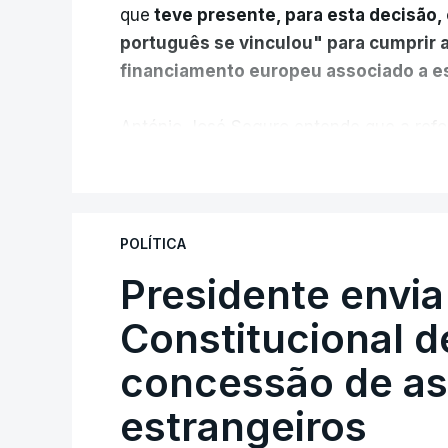
que
teve presente, para esta decisão, 
português se vinculou" para cumprir 
financiamento europeu associado a es
António José Seguro entende que a refo
pretende "tornar o sistema mais simples,
V
"Sempre que seja possível reduzir burocr
os apoios chegam a quem mais necessit
POLÍTICA
certa", argumenta o Presidente da Repúb
Presidente envia
Constitucional d
Assegurar que "ninguém é p
concessão de asi
estrangeiros
O Preisdente deixa, no entanto, deixa al