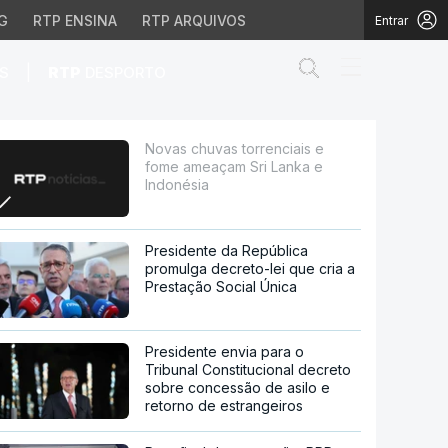
G
RTP ENSINA
RTP ARQUIVOS
Entrar
Abrir campo de
|
S
RTP
DESPORTO
 Sri Lanka e Indonésia
Novas chuvas torrenciais e
fome ameaçam Sri Lanka e
Indonésia
Presidente da República
promulga decreto-lei que cria a
Prestação Social Única
Presidente envia para o
Tribunal Constitucional decreto
sobre concessão de asilo e
retorno de estrangeiros