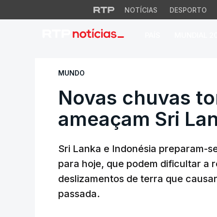
NOTÍCIAS
DESPORTO
PAÍS
MUNDIAL 2
Novas chuvas torr
MUNDO
Novas chuvas to
ameaçam Sri Lan
Sri Lanka e Indonésia preparam-se
para hoje, que podem dificultar a
deslizamentos de terra que caus
passada.