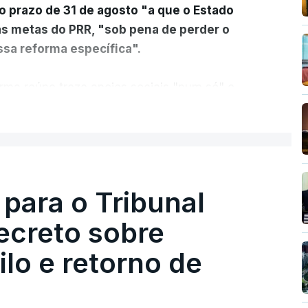
o prazo de 31 de agosto "a que o Estado
as metas do PRR, "sob pena de perder o
sa reforma específica".
rma reúne treze apoios sociais "num só" e
 mais justo e transparente".
ER MAIS
acias, eliminar sobreposições e garantir que
a, estaremos a dar um passo na direção
lica.
 para o Tribunal
ecreto sobre
rejudicado"
lo e retorno de
guns avisos:
uma reforma desta dimensão