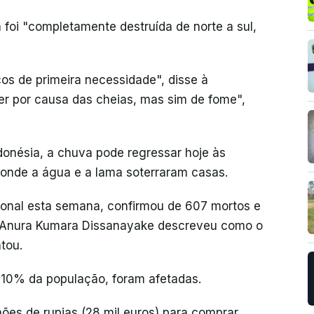
 foi "completamente destruída de norte a sul,
os de primeira necessidade", disse à
er por causa das cheias, mas sim de fome",
onésia, a chuva pode regressar hoje às
 onde a água e a lama soterraram casas.
acional esta semana, confirmou de 607 mortos e
e Anura Kumara Dissanayake descreveu como o
ntou.
 10% da população, foram afetadas.
ões de rupias (28 mil euros) para comprar