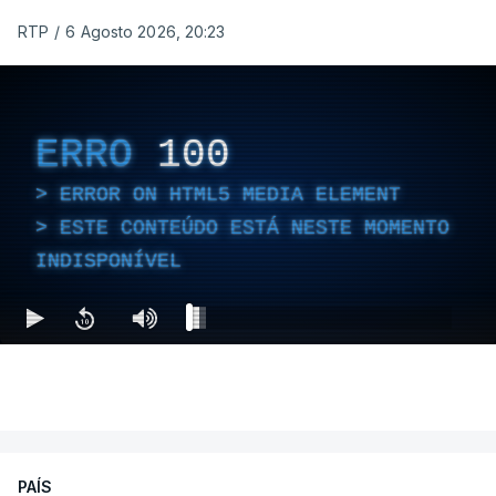
RTP
/
6 Agosto 2026, 20:23
ERRO
100
ERROR ON HTML5 MEDIA ELEMENT
ESTE CONTEÚDO ESTÁ NESTE MOMENTO
INDISPONÍVEL
PAÍS