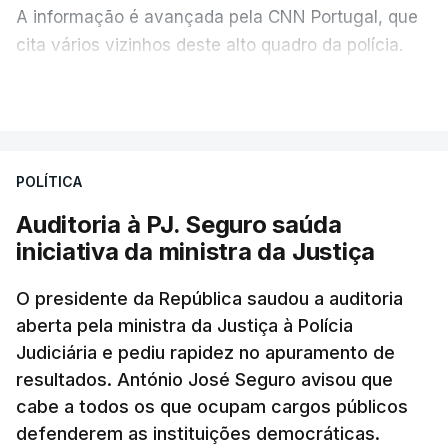
A informação é avançada pela CNN Portugal, que
cita vários vizinhos deste alto quadro da polícia.
VER MAIS
Foi o diretor financeiro, Álvaro Pires, que assumiu a
responsabilidade de sugerir as instalações da
Construbarcelos para acolher um atrelado
POLÍTICA
apreendido numa operação de droga.
Auditoria à PJ. Seguro saúda
iniciativa da ministra da Justiça
O presidente da República saudou a auditoria
aberta pela ministra da Justiça à Polícia
Judiciária e pediu rapidez no apuramento de
resultados. António José Seguro avisou que
cabe a todos os que ocupam cargos públicos
defenderem as instituições democráticas.