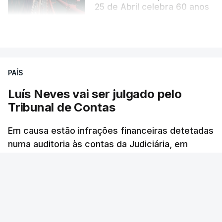
25 de Abril celebra 60 anos
atualizado 6 Agosto 2026, 13:02
VER MAIS
PAÍS
Luís Neves vai ser julgado pelo
Tribunal de Contas
Em causa estão infrações financeiras detetadas
numa auditoria às contas da Judiciária, em
2023, quando o agora ministro da Administração
Interna era diretor-nacional daquela polícia.
Rita Soares - RTP Antena 1
/
6 Agosto 2026, 14:58