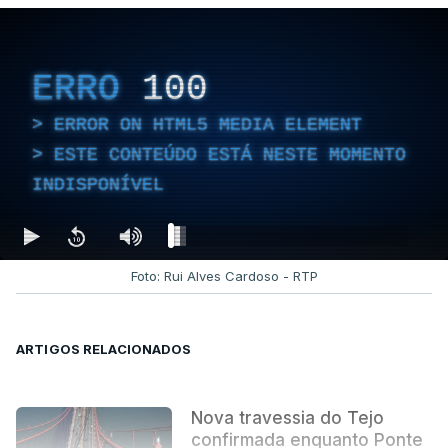
ERRO
100
ERROR ON HTML5 MEDIA ELEMENT
ESTE CONTEÚDO ESTÁ NESTE MOMENTO
INDISPONÍVEL
Foto: Rui Alves Cardoso - RTP
ARTIGOS RELACIONADOS
Nova travessia do Tejo
confirmada enquanto Ponte