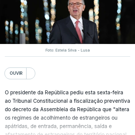
traduzir-se numa diminuição da proteção
social".
António José Seguro vinca que se
deverá
assegurar que "ninguém é prejudicado face à
situação de que hoje beneficia"
, dando especial
Foto: Estela Silva - Lusa
atenção a quem vive em situações "de maior
fragilidade", como as famílias de menores
rendimentos, os idosos ou pessoas com
OUVIR
deficiência.
O presidente da República pediu esta sexta-feira
O Presidente da República sublinha que as
ao Tribunal Constitucional a fiscalização preventiva
prestações sociais são um mecanismo essencial
do decreto da Assembleia da República que "altera
de "combate à pobreza e à exclusão social". Faz
os regimes de acolhimento de estrangeiros ou
ainda referência ao estudo recente da OCDE que
apátridas, de entrada, permanência, saída e
conclui que o valor das prestações sociais
afastamento de estrangeiros do território nacional,