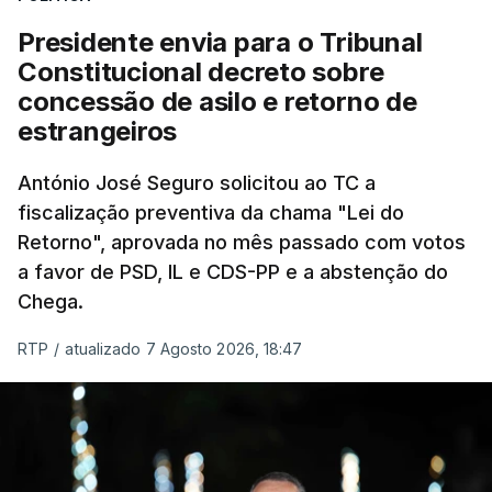
Presidente envia para o Tribunal
"Sempre que seja possível reduzir burocracias,
Constitucional decreto sobre
eliminar sobreposições e garantir que os apoios
concessão de asilo e retorno de
chegam a quem mais necessita, estaremos a dar
estrangeiros
um passo na direção certa", argumenta o
António José Seguro solicitou ao TC a
Presidente da República.
fiscalização preventiva da chama "Lei do
Retorno", aprovada no mês passado com votos
Assegurar que "ninguém é
a favor de PSD, IL e CDS-PP e a abstenção do
prejudicado"
Chega.
RTP
/
atualizado 7 Agosto 2026, 18:47
O Preisdente deixa, no entanto, deixa alguns
avisos:
uma reforma desta dimensão "deve ter
como primeiro critério a proteção das pessoas"
e "nenhum processo de simplificação pode