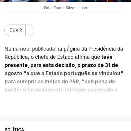
Foto: Estela Silva - Lusa
OUVIR
Numa
nota publicada
na página da Presidência da
República, o chefe de Estado afirma que
teve
presente, para esta decisão, o prazo de 31 de
agosto "a que o Estado português se vinculou"
para cumprir as metas do PRR, "sob pena de
perder o financiamento europeu associado a
essa reforma específica".
VER MAIS
António José Seguro entende que a reforma reúne
treze apoios sociais "num só" e pretende "tornar o
POLÍTICA
sistema mais simples, mais justo e transparente".