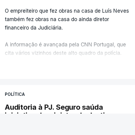
O empreiteiro que fez obras na casa de Luís Neves
também fez obras na casa do ainda diretor
financeiro da Judiciária.
A informação é avançada pela CNN Portugal, que
cita vários vizinhos deste alto quadro da polícia.
VER MAIS
Foi o diretor financeiro, Álvaro Pires, que assumiu a
responsabilidade de sugerir as instalações da
Construbarcelos para acolher um atrelado
POLÍTICA
apreendido numa operação de droga.
Auditoria à PJ. Seguro saúda
iniciativa da ministra da Justiça
O presidente da República saudou a auditoria