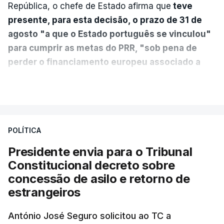
República, o chefe de Estado afirma que
teve
presente, para esta decisão, o prazo de 31 de
agosto "a que o Estado português se vinculou"
para cumprir as metas do PRR, "sob pena de
perder o financiamento europeu associado a
essa reforma específica".
VER MAIS
António José Seguro entende que a reforma reúne
treze apoios sociais "num só" e pretende "tornar o
POLÍTICA
sistema mais simples, mais justo e transparente".
Presidente envia para o Tribunal
"Sempre que seja possível reduzir burocracias,
Constitucional decreto sobre
eliminar sobreposições e garantir que os apoios
concessão de asilo e retorno de
chegam a quem mais necessita, estaremos a dar
estrangeiros
um passo na direção certa", argumenta o
António José Seguro solicitou ao TC a
Presidente da República.