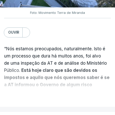
7 Agosto 2026, 20:28
Foto: Movimento Terra de Miranda
Partidos criticam silêncio de
Luís Montenegro nas
polémicas com Luís Neves
OUVIR
atualizado 7 Agosto 2026, 21:04
"Nós estamos preocupados, naturalmente. Isto é
Diretor financeiro da PJ
um processo que dura há muitos anos, foi alvo
nega que Construbarcelos
tenha feito obras na casa
de uma inspeção da AT e de análise do Ministério
onde vive
Público.
Está hoje claro que são devidos os
atualizado 7 Agosto 2026, 15:56
impostos e aquilo que nós queremos saber é se
a AT informou o Governo de algum risco
Auditoria à PJ foi pedida por
caducidade
", disse, em declarações à Lusa, o
VER MAIS
atual diretor
deputado do PS Miguel Costa Matos.
atualizado 7 Agosto 2026, 20:20
Na sequência de notícias desta semana sobre o