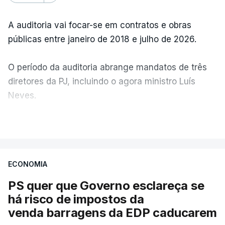
A auditoria vai focar-se em contratos e obras
públicas entre janeiro de 2018 e julho de 2026.
O período da auditoria abrange mandatos de três
diretores da PJ, incluindo o agora ministro Luís
Neves.
VER MAIS
A Judiciária confirma que foi o atual diretor quem
sugeriu esta auditoria e que a ministra concordou.
ECONOMIA
Não há prazos fixados para a conclusão desta
avaliação à Polícia Judiciária.
PS quer que Governo esclareça se
há risco de impostos da
Do início da polémica com a revelação de obras a
venda barragens da EDP caducarem
título pessoal, numa propriedade no Alentejo, feitas