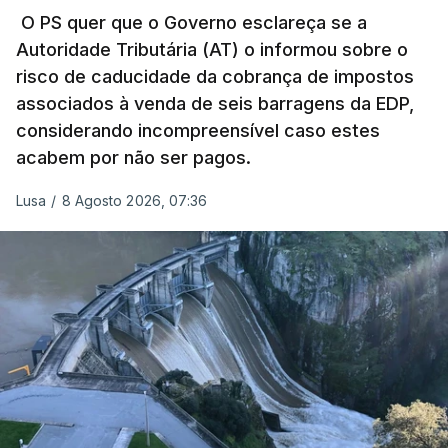
pelo mesmo empreiteiro contratado 17 vezes para
O PS quer que o Governo esclareça se a
Autoridade Tributária (AT) o informou sobre o
obras na Polícia Judiciária (PJ) até aos últimos dias,
risco de caducidade da cobrança de impostos
em que até do Governo surgiram ordens para mais
associados à venda de seis barragens da EDP,
inquéritos e averiguações aos seus mandatos à
considerando incompreensível caso estes
frente da polícia criminal, Luís Neves está há
acabem por não ser pagos.
praticamente um mês sem sair do topo das
notícias.
Lusa
/
8 Agosto 2026, 07:36
ARTIGOS RELACIONADOS
Nova polémica com Luís
Neves. Ministro nega
favorecimento a construtora
DST