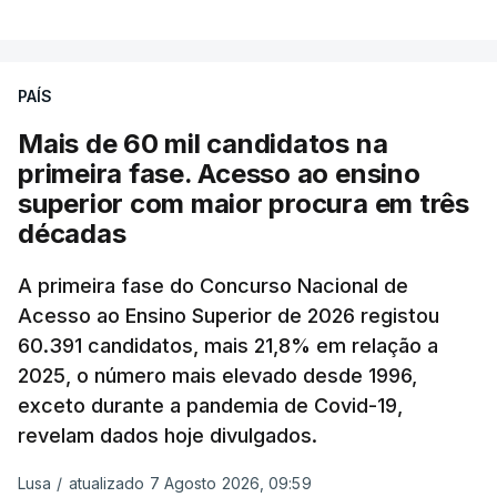
A média final só ficará fechada ao final do dia,
podendo ainda registar alterações em função da
evolução das cotações internacionais do petróleo,
PAÍS
e o custo final na bomba poderá variar conforme o
Mais de 60 mil candidatos na
posto de abastecimento, a marca e a localização.
primeira fase. Acesso ao ensino
superior com maior procura em três
A atualização do desconto do Imposto sobre os
décadas
Produtos Petrolíferos (ISP) também poderá
alterar os valores previstos.
A primeira fase do Concurso Nacional de
Acesso ao Ensino Superior de 2026 registou
O Governo comprometeu-se a aplicar uma redução
60.391 candidatos, mais 21,8% em relação a
extraordinária e temporária no ISP, sempre que se
2025, o número mais elevado desde 1996,
verifique um aumento do preço dos combustíveis
exceto durante a pandemia de Covid-19,
superior a 10 cêntimos, para mitigar a escalada de
revelam dados hoje divulgados.
preços.
Lusa
/
atualizado 7 Agosto 2026, 09:59