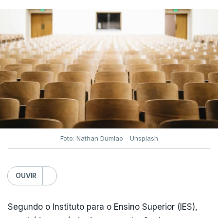
Depois de uma subida inicial devido à guerra no
Irão, à tensão geopolítica no Médio Oriente e ao
fecho do estreito de Ormuz, os preços dos
combustíveis desceram durante o cessar-fogo
entre Washington e Teerão.
No entanto, com o retomar do conflito, as últimas
semanas têm sido marcadas por uma subida
acentuada, tendência que deverá ser revertida na
próxima semana.
Foto: Nathan Dumlao - Unsplash
c/Lusa
OUVIR
Segundo o Instituto para o Ensino Superior (IES),