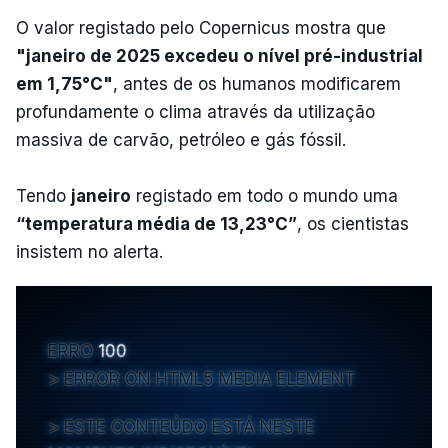
O valor registado pelo Copernicus mostra que
"janeiro de 2025 excedeu o nível pré-industrial
em 1,75°C"
, antes de os humanos modificarem
profundamente o clima através da utilização
massiva de carvão, petróleo e gás fóssil.
Tendo
janeiro
registado em todo o mundo uma
“temperatura média de 13,23°C”
, os cientistas
insistem no alerta.
ERRO
100
ERROR ON HTML5 MEDIA ELEMENT
ESTE CONTEÚDO ESTÁ NESTE