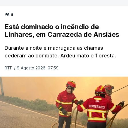
ERRO
100
PAÍS
ERROR ON HTML5 MEDIA ELEMENT
Está dominado o incêndio de
Linhares, em Carrazeda de Ansiães
ESTE CONTEÚDO ESTÁ NESTE
MOMENTO INDISPONÍVEL
Durante a noite e madrugada as chamas
cederam ao combate. Ardeu mato e floresta.
RTP
/
9 Agosto 2026, 07:59