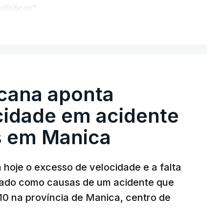
lísticos".
ER MAIS
es russos causaram três mortos, incluindo uma
s, na aldeia de Pukhivka, segundo os serviços
es foram realizados com mísseis ou drones.
cana aponta
cidade em acidente
s em Manica
 hoje o excesso de velocidade e a falta
T
iado como causas de um acidente que
MENTO INDISPONÍVEL
 10 na província de Manica, centro de