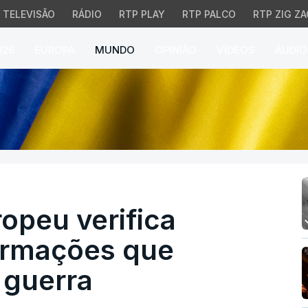
TELEVISÃO
RÁDIO
RTP PLAY
RTP PALCO
RTP ZIG ZA
026
EUROPA
MUNDO
OPINIÃO
VÍDEOS
ÁUDIO
eu verifica centenas d
opeu verifica
ormações que
 guerra