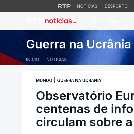
NOTÍCIAS
DESPORTO
PAÍS
MUNDIAL 2
Observatório Europ
Guerra na Ucrânia
INÍCIO
NOTÍCIAS
|
MUNDO
GUERRA NA UCRÂNIA
Observatório Eur
centenas de inf
circulam sobre a