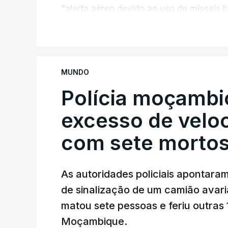
"alerta aéreo devido ao uso de mísseis ba
V
Na periferia nordeste de Kiev, os ataqu
criança de 4 anos, bem como três ferido
de resgate, sem especificar se os ataqu
MUNDO
Polícia moçambi
excesso de velo
com sete morto
ERRO
100
As autoridades policiais apontaram
ERROR ON HTML5 MEDIA ELEMEN
de sinalização de um camião avar
ESTE CONTEÚDO ESTÁ NESTE MO
matou sete pessoas e feriu outras
Moçambique.