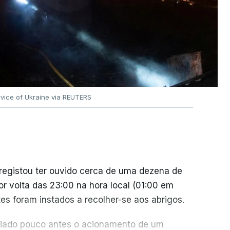
vice of Ukraine via REUTERS
 registou ter ouvido cerca de uma dezena de
or volta das 23:00 na hora local (01:00 em
es foram instados a recolher-se aos abrigos.
nciado pouco antes o acionamento de um