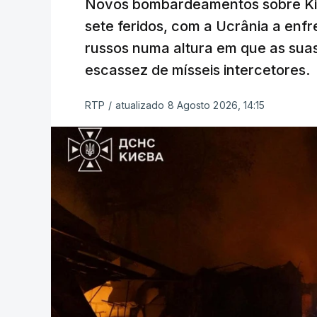
Novos bombardeamentos sobre Kie
sete feridos, com a Ucrânia a enf
russos numa altura em que as su
escassez de mísseis intercetores.
RTP
/
atualizado 8 Agosto 2026, 14:15