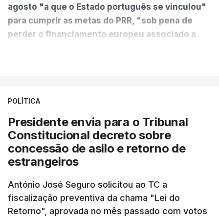
agosto "a que o Estado português se vinculou"
para cumprir as metas do PRR, "sob pena de
perder o financiamento europeu associado a
essa reforma específica".
VER MAIS
António José Seguro entende que a reforma reúne
treze apoios sociais "num só" e pretende "tornar o
POLÍTICA
sistema mais simples, mais justo e transparente".
Presidente envia para o Tribunal
"Sempre que seja possível reduzir burocracias,
Constitucional decreto sobre
eliminar sobreposições e garantir que os apoios
concessão de asilo e retorno de
chegam a quem mais necessita, estaremos a dar
estrangeiros
um passo na direção certa", argumenta o
António José Seguro solicitou ao TC a
Presidente da República.
fiscalização preventiva da chama "Lei do
Retorno", aprovada no mês passado com votos