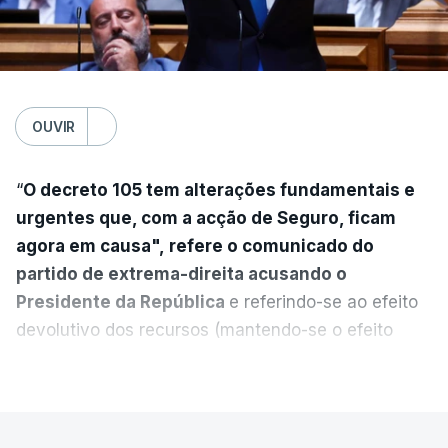
OUVIR
“
O decreto 105 tem alterações fundamentais e
urgentes que, com a acção de Seguro, ficam
agora em causa", refere o comunicado do
partido de extrema-direita acusando o
Presidente da República
e referindo-se ao efeito
devolutivo dos recursos (mantendo-se o efeito
suspensivo) e o aumento do prazo para detenção
VER MAIS
em centro de acolhimento temporário.
Chega refere ainda que Seguro tem reservas