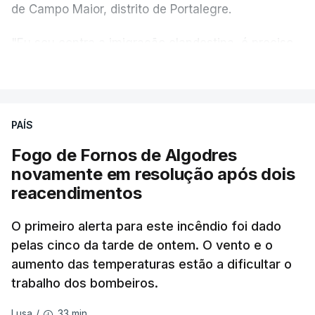
de Campo Maior, distrito de Portalegre.
"Eu sou contra a imigração clandestina, é preciso
combater ferozmente a imigração ilegal,
VER MAIS
precisamos de regular a nossa imigração e
precisamos de defender as nossas fronteiras e
nada disto é incompatível com tratarmos com
PAÍS
dignidade as pessoas, designadamente menores e
Fogo de Fornos de Algodres
crianças", acrescentou.
novamente em resolução após dois
reacendimentos
António José Seguro mostrou dúvidas sobre se é
garantido o superior interesse da criança.
O primeiro alerta para este incêndio foi dado
pelas cinco da tarde de ontem. O vento e o
aumento das temperaturas estão a dificultar o
trabalho dos bombeiros.
ERRO
100
ERROR ON HTML5 MEDIA ELEMENT
33 min.
Lusa
/