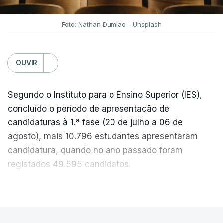
próxima semana.
Foto: Nathan Dumlao - Unsplash
c/Lusa
OUVIR
Segundo o Instituto para o Ensino Superior (IES),
concluído o período de apresentação de
candidaturas à 1.ª fase (20 de julho a 06 de
agosto), mais 10.796 estudantes apresentaram
candidatura, quando no ano passado foram
registados 49.595 candidatos.
"Os resultados da 1ª fase do concurso nacional de
VER MAIS
acesso mostram que em 2026 se registou o
número mais elevado de candidatos nos últimos 30