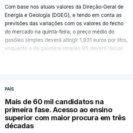
Com base nos atuais valores da Direção-Geral de
Energia e Geologia (DGEG), e tendo em conta as
previsões das variações com os valores do fecho
do mercado na quinta-feira, o preço médio do
gasóleo simples deverá atingir 1,931 euros por litro,
enquanto o da gasolina simples 95 deverá recuar
para 1,855 euros por litro.
VER MAIS
A média final só ficará fechada ao final do dia,
podendo ainda registar alterações em função da
evolução das cotações internacionais do petróleo,
PAÍS
e o custo final na bomba poderá variar conforme o
Mais de 60 mil candidatos na
posto de abastecimento, a marca e a localização.
primeira fase. Acesso ao ensino
superior com maior procura em três
A atualização do desconto do Imposto sobre os
décadas
Produtos Petrolíferos (ISP) também poderá