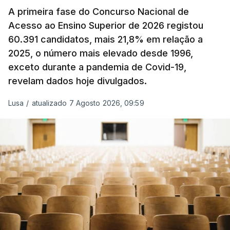
alterar os valores previstos.
A primeira fase do Concurso Nacional de
Acesso ao Ensino Superior de 2026 registou
O Governo comprometeu-se a aplicar uma redução
60.391 candidatos, mais 21,8% em relação a
extraordinária e temporária no ISP, sempre que se
2025, o número mais elevado desde 1996,
verifique um aumento do preço dos combustíveis
exceto durante a pandemia de Covid-19,
superior a 10 cêntimos, para mitigar a escalada de
revelam dados hoje divulgados.
preços.
Lusa
/
atualizado 7 Agosto 2026, 09:59
Depois de uma subida inicial devido à guerra no
Irão, à tensão geopolítica no Médio Oriente e ao
fecho do estreito de Ormuz, os preços dos
combustíveis desceram durante o cessar-fogo
entre Washington e Teerão.
No entanto, com o retomar do conflito, as últimas
semanas têm sido marcadas por uma subida
acentuada, tendência que deverá ser revertida na