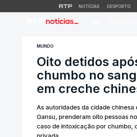
NOTÍCIAS
DESPORTO
PAÍS
MUNDIAL 2
Oito detidos após
MUNDO
Oito detidos apó
chumbo no sangu
em creche chine
As autoridades da cidade chinesa 
Gansu, prenderam oito pessoas no
caso de intoxicação por chumbo, 
privada.