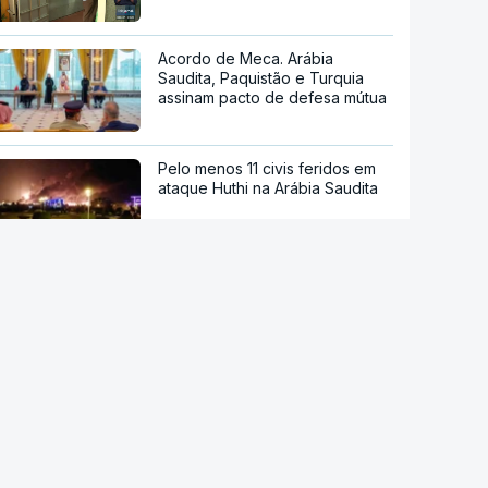
Acordo de Meca. Arábia
Saudita, Paquistão e Turquia
assinam pacto de defesa mútua
Pelo menos 11 civis feridos em
ataque Huthi na Arábia Saudita
Trump nega escassez de armas
nos EUA
Tribunal de Recurso dos EUA
bloqueia projeto de Trump para
salão de baile