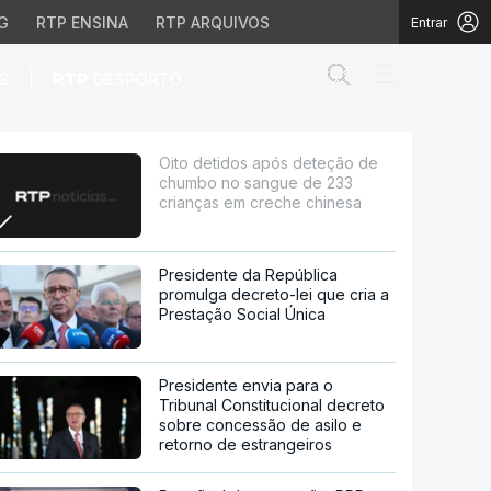
G
RTP ENSINA
RTP ARQUIVOS
Entrar
Abrir campo de
|
S
RTP
DESPORTO
sangue de 233 criança
Oito detidos após deteção de
chumbo no sangue de 233
crianças em creche chinesa
Presidente da República
promulga decreto-lei que cria a
Prestação Social Única
Presidente envia para o
Tribunal Constitucional decreto
sobre concessão de asilo e
retorno de estrangeiros