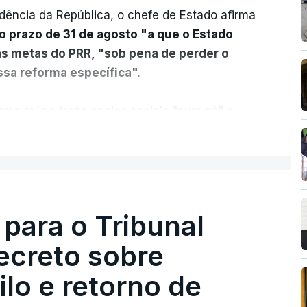
dência da República, o chefe de Estado afirma
o prazo de 31 de agosto "a que o Estado
as metas do PRR, "sob pena de perder o
sa reforma específica".
rma reúne treze apoios sociais "num só" e
 mais justo e transparente".
ER MAIS
acias, eliminar sobreposições e garantir que
a, estaremos a dar um passo na direção
lica.
 para o Tribunal
ecreto sobre
rejudicado"
lo e retorno de