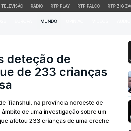
TELEVISÃO
RÁDIO
RTP PLAY
RTP PALCO
RTP ZIG ZA
026
EUROPA
MUNDO
OPINIÃO
VÍDEOS
ÁUDIO
 deteção de chumbo no 
s deteção de
e de 233 crianças
sa
de Tianshui, na província noroeste de
 âmbito de uma investigação sobre um
que afetou 233 crianças de uma creche