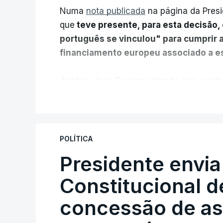
Numa
nota publicada
na página da Presi
que
teve presente, para esta decisão, 
português se vinculou" para cumprir 
financiamento europeu associado a es
António José Seguro entende que a refo
pretende "tornar o sistema mais simples,
V
"Sempre que seja possível reduzir burocr
os apoios chegam a quem mais necessit
POLÍTICA
certa", argumenta o Presidente da Repúb
Presidente envia
Constitucional d
Assegurar que "ninguém é p
concessão de asi