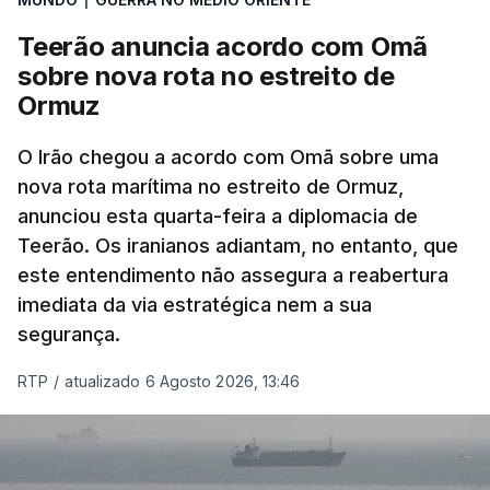
que já colaborou com a Administração norte-
americana em projetos no Médio Oriente,
Teerão anuncia acordo com Omã
nomeadamente no Iraque.
sobre nova rota no estreito de
Ormuz
Com uma área muito reduzida,
esta pequena base
militar deverá ficar nos 60 por cento de
O Irão chegou a acordo com Omã sobre uma
nova rota marítima no estreito de Ormuz,
território de Gaza que Israel controla e a cerca
anunciou esta quarta-feira a diplomacia de
de 1,5 quilómetros da fronteira com Israel.
Teerão. Os iranianos adiantam, no entanto, que
Permite, desta forma, uma extração rápida em
este entendimento não assegura a reabertura
caso de ataque.
imediata da via estratégica nem a sua
segurança.
Segundo um funcionário do Conselho de Paz, a
organização está na “fase final de preparação de
RTP
/
atualizado 6 Agosto 2026, 13:46
vários contratos” e que um deles “diz respeito às
instalações de apoio à Força Internacional de
Estabilização”.