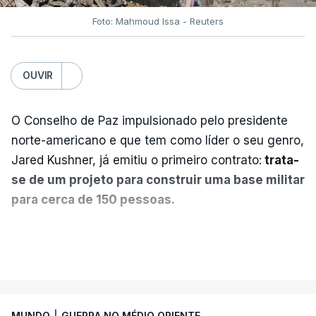
Foto: Mahmoud Issa - Reuters
OUVIR
O Conselho de Paz impulsionado pelo presidente
norte-americano e que tem como líder o seu genro,
Jared Kushner, já emitiu o primeiro contrato:
trata-
se de um projeto para construir uma base militar
para cerca de 150 pessoas.
Segundo o diário britânico
The Guardian
, este
VER MAIS
posto avançado deverá abrigar tropas
marroquinas. O contrato foi concedido à Arkel
International, uma empresa com sede no Louisiana
MUNDO
|
GUERRA NO MÉDIO ORIENTE