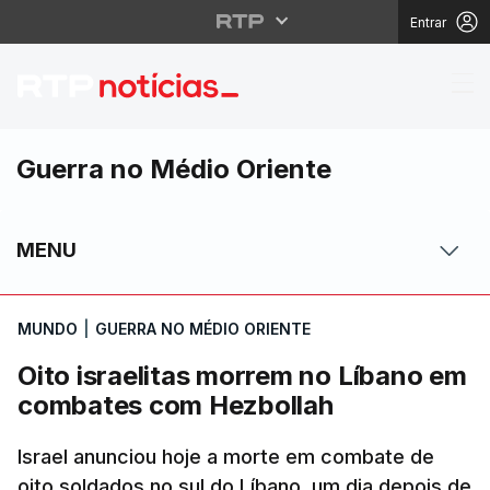
Entrar
Oito israelitas morre
Guerra no Médio Oriente
MENU
MUNDO
|
GUERRA NO MÉDIO ORIENTE
Oito israelitas morrem no Líbano em
combates com Hezbollah
Israel anunciou hoje a morte em combate de
oito soldados no sul do Líbano, um dia depois de