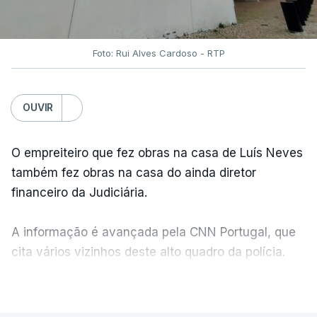
Foto: Rui Alves Cardoso - RTP
OUVIR
O empreiteiro que fez obras na casa de Luís Neves
também fez obras na casa do ainda diretor
financeiro da Judiciária.
A informação é avançada pela CNN Portugal, que
cita vários vizinhos deste alto quadro da polícia.
VER MAIS
Foi o diretor financeiro, Álvaro Pires, que assumiu a
responsabilidade de sugerir as instalações da