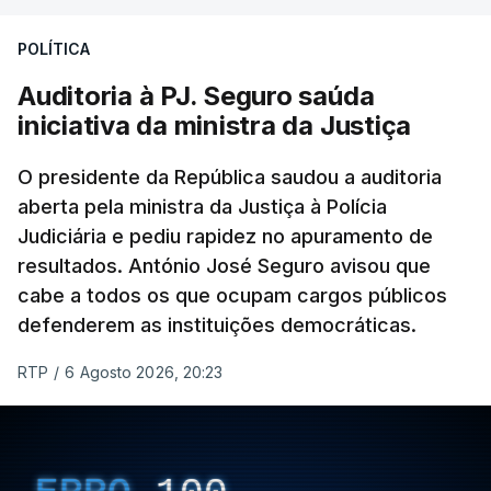
Construbarcelos para acolher um atrelado
POLÍTICA
apreendido numa operação de droga.
Auditoria à PJ. Seguro saúda
iniciativa da ministra da Justiça
O presidente da República saudou a auditoria
aberta pela ministra da Justiça à Polícia
Judiciária e pediu rapidez no apuramento de
resultados. António José Seguro avisou que
cabe a todos os que ocupam cargos públicos
defenderem as instituições democráticas.
RTP
/
6 Agosto 2026, 20:23