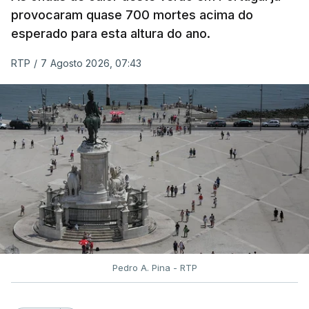
resultados.
provocaram quase 700 mortes acima do
esperado para esta altura do ano.
As reapreciações da primeira fase dos exames
RTP
/
7 Agosto 2026, 07:43
devem sair durante a tarde.
A primeira fase de acesso ao ensino superior
terminou na quinta-feira. Mas o Governo decidiu
dar mais três dias aos cerca de 20 mil alunos que
pediram a revisão das provas.
Pedro A. Pina - RTP