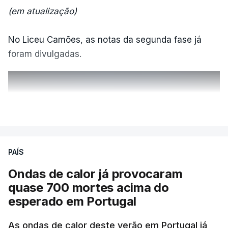
(em atualização)
No Liceu Camões, as notas da segunda fase já
foram divulgadas.
ERRO
100
VER MAIS
ERROR ON HTML5 MEDIA ELEMENT
ESTE CONTEÚDO ESTÁ NESTE
PAÍS
MOMENTO INDISPONÍVEL
Ondas de calor já provocaram
quase 700 mortes acima do
esperado em Portugal
Também em Coimbra, na escola secundária de
Avelar Brotero foram afixados à hora prevista os
As ondas de calor deste verão em Portugal já