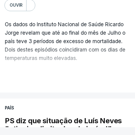
OUVIR
Os dados do Instituto Nacional de Saúde Ricardo
Jorge revelam que até ao final do mês de Julho o
país teve 3 períodos de excesso de mortalidade.
Dois destes episódios coincidiram com os dias de
temperaturas muito elevadas.
As pessoas com mais de 75 anos e com vários
VER MAIS
problemas de saúde foram as mais afetadas.
Só entre os dias 2 e 8 de Julho registaram-se mais
PAÍS
de 550 óbitos em excesso, um aumento de quase
30% em relação ao esperado.
PS diz que situação de Luís Neves
"atingiu o limite do admissível"