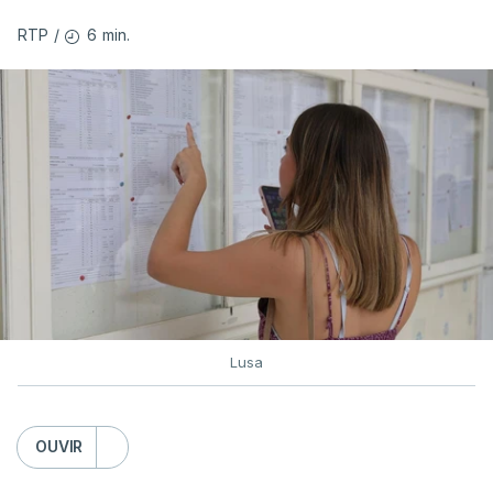
6 min.
RTP
/
Lusa
OUVIR