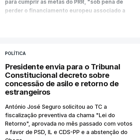
para cumprir as metas do PRR, "sob pena de
perder o financiamento europeu associado a
essa reforma específica".
VER MAIS
António José Seguro entende que a reforma reúne
treze apoios sociais "num só" e pretende "tornar o
POLÍTICA
sistema mais simples, mais justo e transparente".
Presidente envia para o Tribunal
"Sempre que seja possível reduzir burocracias,
Constitucional decreto sobre
eliminar sobreposições e garantir que os apoios
concessão de asilo e retorno de
chegam a quem mais necessita, estaremos a dar
estrangeiros
um passo na direção certa", argumenta o
António José Seguro solicitou ao TC a
Presidente da República.
fiscalização preventiva da chama "Lei do
Retorno", aprovada no mês passado com votos
Assegurar que "ninguém é
a favor de PSD, IL e CDS-PP e a abstenção do