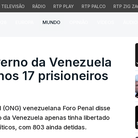
TELEVISÃO
RÁDIO
RTP PLAY
RTP PALCO
RTP ZIG ZA
026
EUROPA
MUNDO
OPINIÃO
VÍDEOS
ÁUDIO
o da Venezuela libertou
erno da Venezuela
nos 17 prisioneiros
 (ONG) venezuelana Foro Penal disse
o da Venezuela apenas tinha libertado
íticos, com 803 ainda detidas.