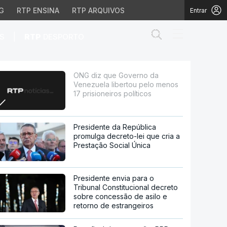
G
RTP ENSINA
RTP ARQUIVOS
Entrar
Abrir campo de
|
S
RTP
DESPORTO
 pelo menos 17 prisione
ONG diz que Governo da
Venezuela libertou pelo menos
17 prisioneiros políticos
Presidente da República
promulga decreto-lei que cria a
Prestação Social Única
Presidente envia para o
Tribunal Constitucional decreto
sobre concessão de asilo e
retorno de estrangeiros