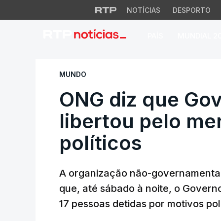
NOTÍCIAS
DESPORTO
PAÍS
MUNDIAL 2
ONG diz que Govern
MUNDO
ONG diz que Gov
libertou pelo me
políticos
A organização não-governamental
que, até sábado à noite, o Govern
17 pessoas detidas por motivos pol