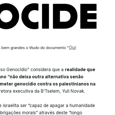
Our
as bem grandes o títudo do documento "
osso Genocídio" considera que a
realidade que
ano “não deixa outra alternativa senão
ometer genocídio contra os palestinianos na
iretora executiva da B'Tselem, Yuli Novak.
israelita ser “capaz de apagar a humanidade
obrigações morais” através deste “longo