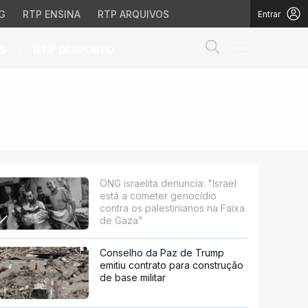
G
RTP ENSINA
RTP ARQUIVOS
Entrar
Abrir campo de
|
S
RTP
DESPORTO
eter genocídio contra o
ONG israelita denuncia: "Israel
está a cometer genocídio
contra os palestinianos na Faixa
de Gaza"
Conselho da Paz de Trump
emitiu contrato para construção
de base militar