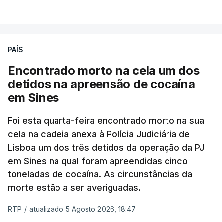
VER MAIS
publicados no dia seguinte (sexta-feira), o que
poderá não acontecer.
PAÍS
No domingo, estavam concluídos cerca de 50 por
cento dos mais de 20 mil pedidos de reapreciação,
Encontrado morto na cela um dos
mas Cristina Mota, porta-voz da Missão Escola
detidos na apreensão de cocaína
Pública, tem dúvidas de que o processo esteja
em Sines
concluído a tempo.
Foi esta quarta-feira encontrado morto na sua
cela na cadeia anexa à Polícia Judiciária de
"Durante o fim de semana e nos últimos dias,
Lisboa um dos três detidos da operação da PJ
apercebamo-nos que ainda estão a ser
em Sines na qual foram apreendidas cinco
convocados professores para reapreciações"
,
toneladas de cocaína. As circunstâncias da
disse a professora à agência Lusa.
"Será
morte estão a ser averiguadas.
praticamente impossível termos a totalidade
das reapreciações na sexta-feira".
RTP
/
atualizado 5 Agosto 2026, 18:47