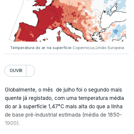
Já a norte, na Escola Secundária de Rio Tinto, uma
outra equipa de reportagem confirmou que
há
mais de 100 pedidos de reapreciação de notas
que aguardam a divulgação.
Temperatura do ar na superfície
Copernicus,União Europeia
Os resultados chegaram a ser enviados à escola
depois da meia-noite desta segunda-feira, mais
concretamente à 0h47, no entanto, ao início da
OUVIR
manhã a afixação ainda não tinha sido feita.
Globalmente, o mês de julho foi o segundo mais
quente já registado, com uma temperatura média
ERRO
100
do ar à superfície 1,47°C mais alta do que a linha
ERROR ON HTML5 MEDIA ELEMENT
de base pré-industrial estimada (média de 1850-
1900).
ESTE CONTEÚDO ESTÁ NESTE