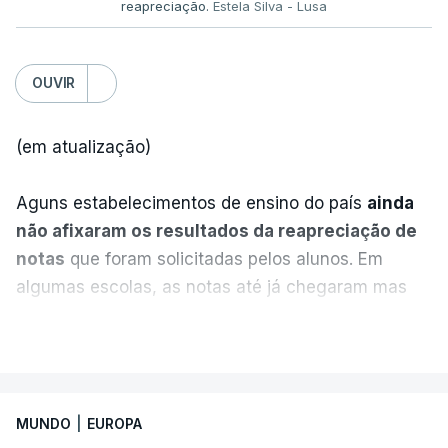
reapreciação.
Estela Silva - Lusa
OUVIR
(em atualização)
Aguns estabelecimentos de ensino do país
ainda
não afixaram os resultados da reapreciação de
notas
que foram solicitadas pelos alunos. Em
algumas escolas, as notas até já chegaram mas
alguns erros estão a atrasar a afixação das notas.
VER MAIS
Uma das escolas é o Liceu Camões, em Lisboa.
Uma equipa de reportagem da RTP confirmou que
MUNDO
|
EUROPA
tinha chegado o resultado de
14 reapreciações de