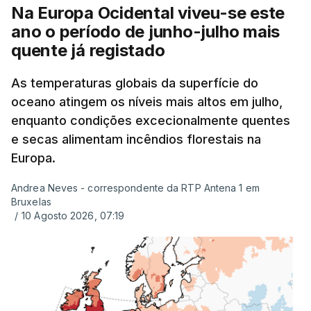
exames, mas ainda não tinham sido afixados.
Na Europa Ocidental viveu-se este
ano o período de junho-julho mais
Alguns encarregados de educação e alunos foram
quente já registado
até à escola para ver o resultado mas ainda não
tinha sido divulgado. Alguns pais apontam
As temperaturas globais da superfície do
oceano atingem os níveis mais altos em julho,
incorreções e aguardam a atualização na
enquanto condições excecionalmente quentes
plataforma Inovar.
e secas alimentam incêndios florestais na
Europa.
Andrea Neves - correspondente da RTP Antena 1 em
ERRO
100
Bruxelas
ERROR ON HTML5 MEDIA ELEMENT
/
10 Agosto 2026, 07:19
ESTE CONTEÚDO ESTÁ NESTE
MOMENTO INDISPONÍVEL