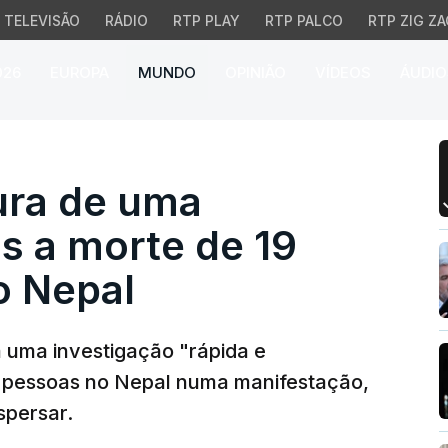
TELEVISÃO
RÁDIO
RTP PLAY
RTP PALCO
RTP ZIG ZA
026
EUROPA
MUNDO
OPINIÃO
VÍDEOS
ÁUDIO
 de uma investigação a
ura de uma
s a morte de 19
o Nepal
 uma investigação "rápida e
9 pessoas no Nepal numa manifestação,
spersar.