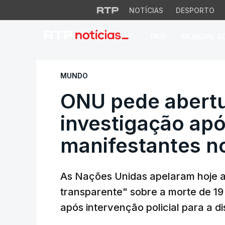
NOTÍCIAS
DESPORTO
PAÍS
MUNDIAL 2
ONU pede abertura
MUNDO
ONU pede abert
investigação apó
manifestantes n
As Nações Unidas apelaram hoje a
transparente" sobre a morte de 1
após intervenção policial para a di