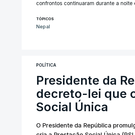
confrontos continuaram durante a noite e
TÓPICOS
Nepal
POLÍTICA
Presidente da R
decreto-lei que 
Social Única
O Presidente da República promulg
cria a Prestação Social Única (PSU