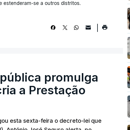
 estenderam-se a outros distritos.
epública promulga
cria a Prestação
ou esta sexta-feira o decreto-lei que
). António José Seguro alerta, no