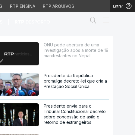
G
RTP ENSINA
RTP ARQUIVOS
Entrar
Abrir campo de
|
S
RTP
DESPORTO
pós a morte de 19 mani
ONU pede abertura de uma
investigação após a morte de 19
manifestantes no Nepal
Presidente da República
promulga decreto-lei que cria a
Prestação Social Única
Presidente envia para o
Tribunal Constitucional decreto
sobre concessão de asilo e
retorno de estrangeiros