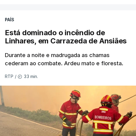
da Columbia Britânica, David Iby.
PAÍS
Está dominado o incêndio de
ERRO
100
Linhares, em Carrazeda de Ansiães
ERROR ON HTML5 MEDIA ELEMENT
Durante a noite e madrugada as chamas
ESTE CONTEÚDO ESTÁ NESTE
cederam ao combate. Ardeu mato e floresta.
MOMENTO INDISPONÍVEL
33 min.
RTP
/
As autoridades canadianas estimam que vai levar
dias ou semanas para controlar o fogo. Mais de
dois mil operacionais estão no terreno no combate
às chamas.