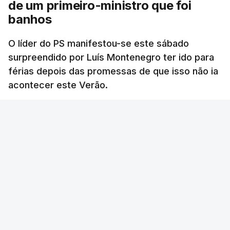
de um primeiro-ministro que foi
banhos
O líder do PS manifestou-se este sábado
surpreendido por Luís Montenegro ter ido para
férias depois das promessas de que isso não ia
acontecer este Verão.
RTP
/
atualizado 8 Agosto 2026, 21:26
ERRO
100
ERROR ON HTML5 MEDIA ELEMENT
ESTE CONTEÚDO ESTÁ NESTE MOMENTO
INDISPONÍVEL